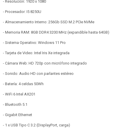
- Resolución: 1920 x 1080
- Procesador: I5 8250U
- Almacenamiento Interno: 256Gb SSD M.2 PCIe NVMe
- Memoria RAM: 8GB DDR4 3200 MHz (expandible hasta 64GB)
- Sistema Operativo: Windows 11 Pro
- Tarjeta de Video: Intel Iris Xe integrada
- Cámara Web: HD 720p con micrófono integrado
- Sonido: Audio HD con parlantes estéreo
- Batería: 4 celdas 50Wh
- WiFi 6 Intel AX201
- Bluetooth 5.1
- Gigabit Ethernet
- 1 x USB Tipo C 3.2 (DisplayPort, carga)