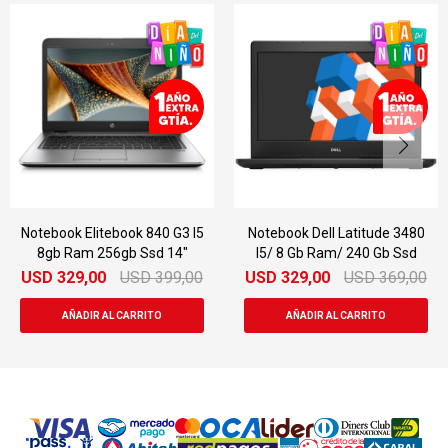
book Elitebook 840 G3 I5
Notebook Dell Latitude 3480
N
gb Ram 256gb Ssd 14"
I5/ 8 Gb Ram/ 240 Gb Ssd
E6
D
329,00
USD
399,00
USD
329,00
USD
369,00
US