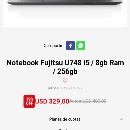


Notebook Fujitsu U748 I5 / 8gb Ram
/ 256gb
A-315722-315722
19
USD
329,00
USD
409,00
Planes de cuotas