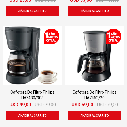
USD
23,00
USD
38,00
USD
55,00
USD
169,00
Cafetera De Filtro Philips
Cafetera De Filtro Philips
Hd7430/903
Hd7462/20
USD
49,00
USD
79,00
USD
59,00
USD
79,00