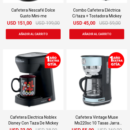
Cafetera Nescafé Dolce
Combo Cafetera Eléctrica
Gusto Mini-me
C/taza + Tostadora Mickey
USD
151,00
USD
199,00
USD
45,00
USD
59,00
Cafetera Electrica Noblex
Cafetera Vintage Muse
Disney Con Taza De Mickey
Ms220sc 10 Tasas Jarra
Cristal