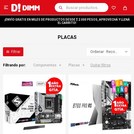

¡ENVÍO GRATIS EN MILES DE PRODUCTOS DESDE $ 2.000 PESOS, APROVECHÁ Y LLENÁ
EL CARRITO!
PLACAS
Recomendados
Filtrando por:
Componentes
Placas
Quitar filtros