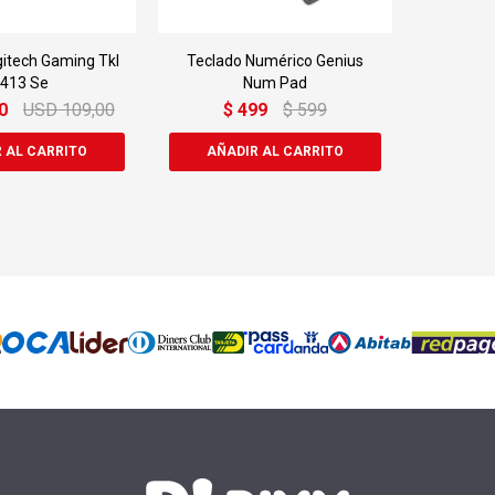
gitech Gaming Tkl
Teclado Numérico Genius
413 Se
Num Pad
0
USD
109,00
$
499
$
599