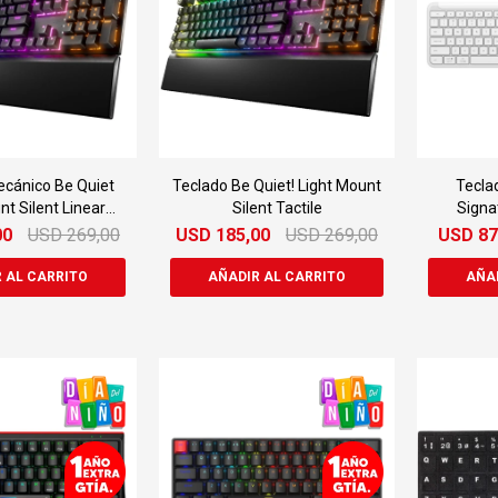
cánico Be Quiet
Teclado Be Quiet! Light Mount
Tecla
nt Silent Linear
Silent Tactile
Signa
Tec180
00
USD
269,00
USD
185,00
USD
269,00
USD
87