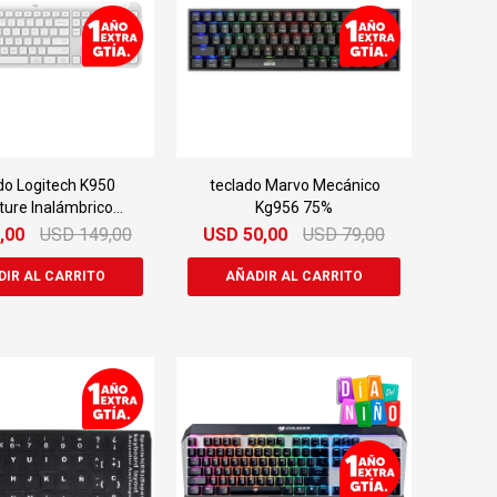
do Logitech K950
teclado Marvo Mecánico
ture Inalámbrico
Kg956 75%
Bluetooth
,00
USD
149,00
USD
50,00
USD
79,00