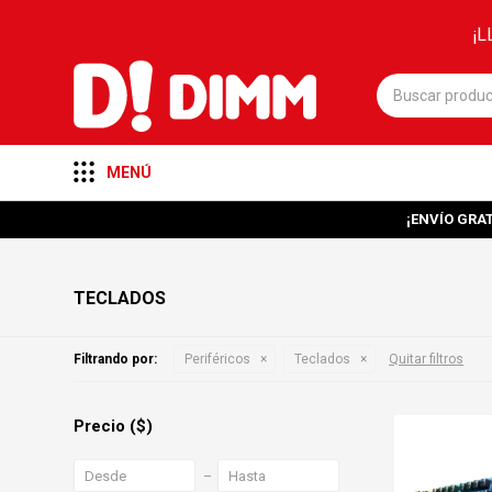
¡L
MENÚ
¡ENVÍO GRAT
TECLADOS
Filtrando por:
Periféricos
Teclados
Quitar filtros
Precio
($)