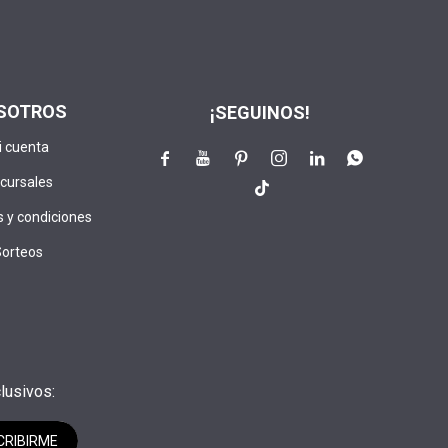
SOTROS
¡SEGUINOS!
i cuenta






cursales

 y condiciones
Sorteos
lusivos:
CRIBIRME