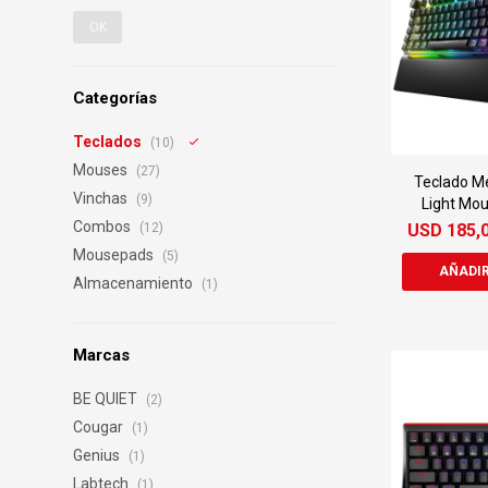
OK
Categorías
Teclados
(10)
Mouses
(27)
Teclado Me
Vinchas
(9)
Light Mou
Combos
USD
185,
(12)
Mousepads
(5)
Almacenamiento
(1)
Marcas
BE QUIET
(2)
Cougar
(1)
Genius
(1)
Labtech
(1)