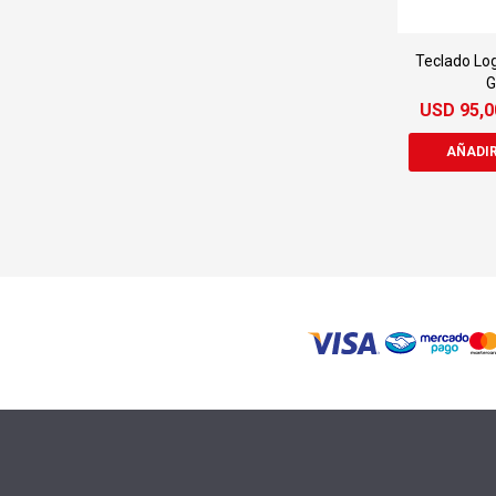
Teclado Lo
G
USD
95,0