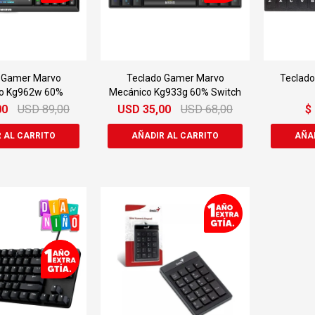
 Gamer Marvo
Teclado Gamer Marvo
Teclado
o Kg962w 60%
Mecánico Kg933g 60% Switch
00
USD
89,00
USD
35,00
USD
68,00
$