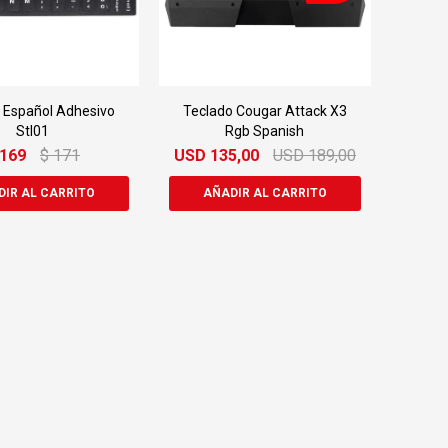
 Español Adhesivo
Teclado Cougar Attack X3
Stl01
Rgb Spanish
169
$
171
USD
135,00
USD
189,00