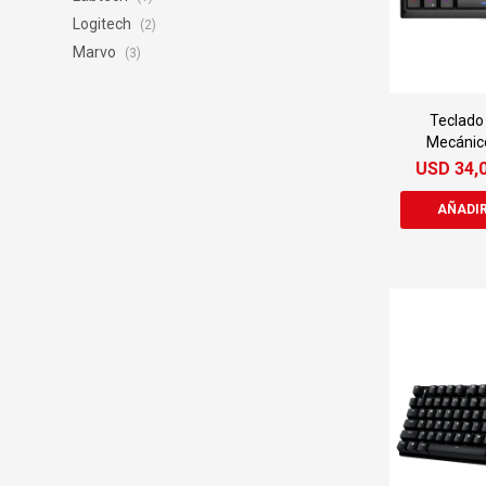
Logitech
(2)
Marvo
(3)
Teclado
Mecánic
USD
34,