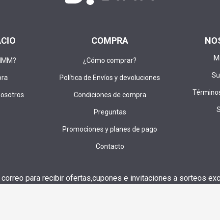
ACIO
COMPRA
NO
M
DIMM?
¿Cómo comprar?
Su
pra
Política de Envíos y devoluciones
Términos
nosotros
Condiciones de compra
Preguntas
Promociones y planes de pago
Contacto
u correo para recibir ofertas,cupones e invitaciones a sorteos exc
SUS