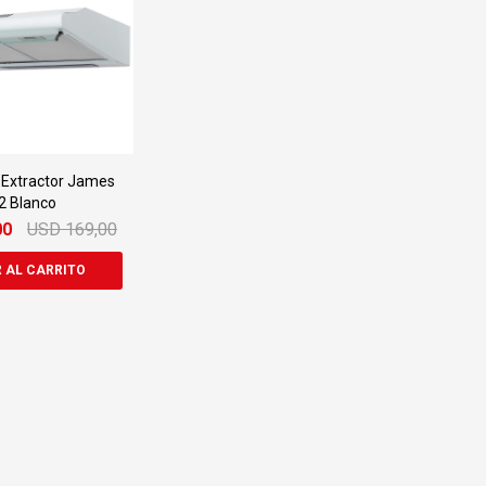
r Extractor James
2 Blanco
00
USD
169,00