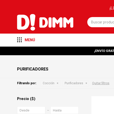
¡L
MENÚ
¡ENVÍO GRAT
PURIFICADORES
Filtrando por:
Cocción
Purificadores
Quitar filtros
Precio
($)