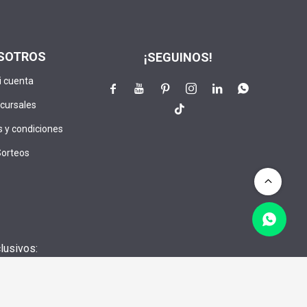
SOTROS
¡SEGUINOS!
i cuenta






cursales

 y condiciones
Sorteos
lusivos:
CRIBIRME