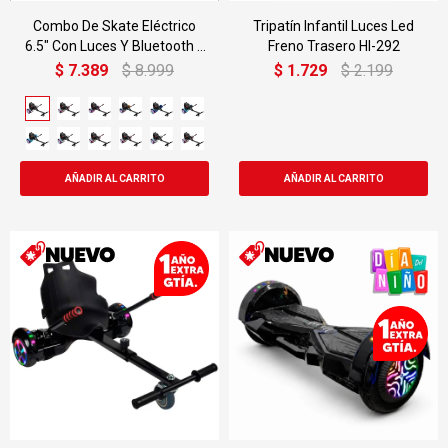
Combo De Skate Eléctrico
Tripatín Infantil Luces Led
6.5" Con Luces Y Bluetooth +
Freno Trasero Hl-292
Asiento Para Hoverboard
$
7.389
$
8.999
$
1.729
$
2.199