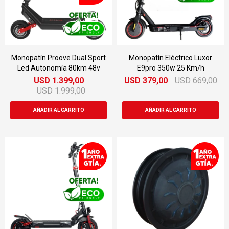
Monopatín Proove Dual Sport
Monopatín Eléctrico Luxor
Led Autonomía 80km 48v
E9pro 350w 25 Km/h
USD
1.399,00
USD
379,00
USD
669,00
USD
1.999,00