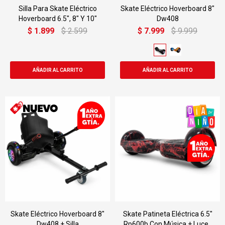
Silla Para Skate Eléctrico
Skate Eléctrico Hoverboard 8"
Hoverboard 6.5", 8" Y 10"
Dw408
$
1.899
$
2.599
$
7.999
$
9.999
Skate Eléctrico Hoverboard 8"
Skate Patineta Eléctrica 6.5"
Dw408 + Silla
Rp600b Con Música + Luces