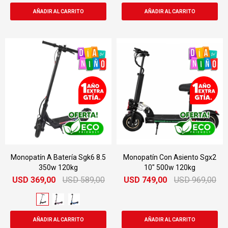
Monopatín A Batería Sgk6 8.5
Monopatín Con Asiento Sgx2
350w 120kg
10" 500w 120kg
USD
369,00
USD
589,00
USD
749,00
USD
969,00