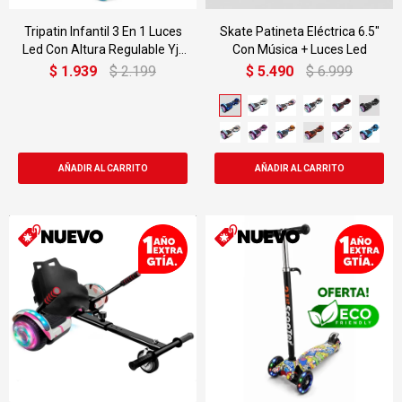
Tripatin Infantil 3 En 1 Luces
Skate Patineta Eléctrica 6.5"
Led Con Altura Regulable Yj-
Con Música + Luces Led
310
$
1.939
$
2.199
$
5.490
$
6.999