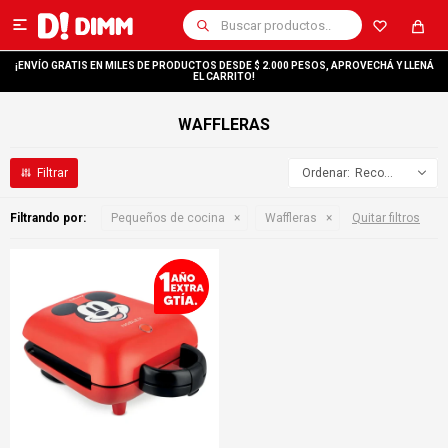

¡ENVÍO GRATIS EN MILES DE PRODUCTOS DESDE $ 2.000 PESOS, APROVECHÁ Y LLENÁ
EL CARRITO!
WAFFLERAS
Recomendados
Filtrando por:
Pequeños de cocina
Waffleras
Quitar filtros