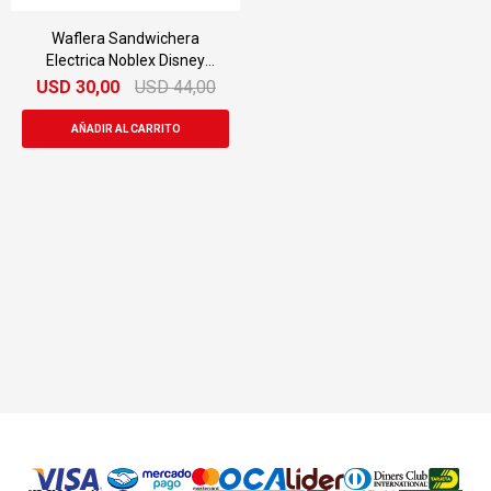
Waflera Sandwichera
Electrica Noblex Disney
Ws027 700w
USD
30,00
USD
44,00