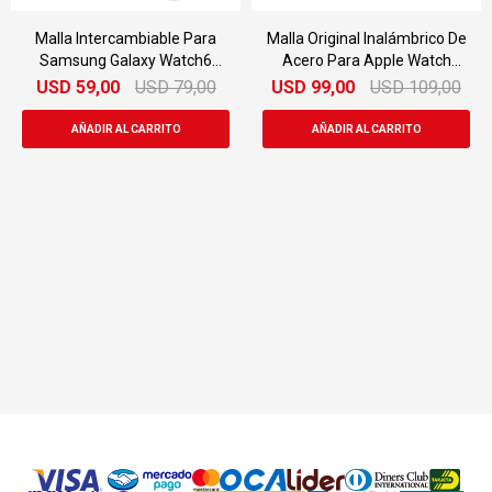
Malla Intercambiable Para
Malla Original Inalámbrico De
Samsung Galaxy Watch6
Acero Para Apple Watch
Extreme Sport M/l
38mm
USD
59,00
USD
79,00
USD
99,00
USD
109,00