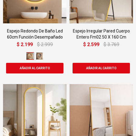
Espejo Redondo De Baño Led
Espejo Irregular Pared Cuerpo
60cm Función Desempañado
Entero Fm02 50 X 160 Cm
$
2.199
$
2.999
$
2.599
$
3.769