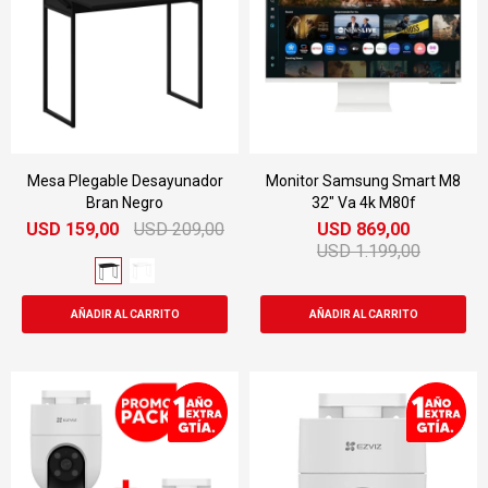
Mesa Plegable Desayunador
Monitor Samsung Smart M8
Bran Negro
32" Va 4k M80f
USD
159,00
USD
209,00
USD
869,00
USD
1.199,00