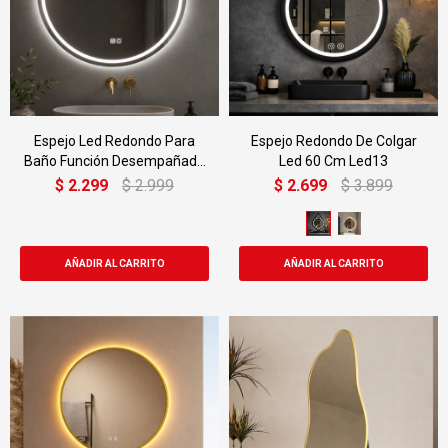
Espejo Led Redondo Para
Espejo Redondo De Colgar
Baño Función Desempañado
Led 60 Cm Led13
Led02 60cm
$
2.299
$
2.999
$
2.699
$
3.899