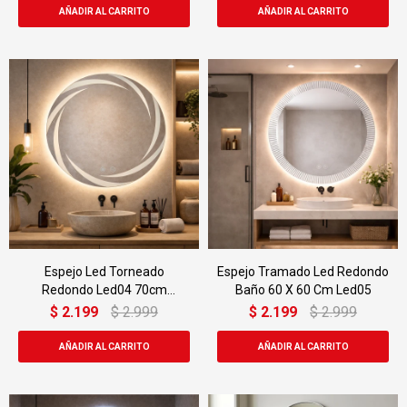
Espejo Led Torneado
Espejo Tramado Led Redondo
Redondo Led04 70cm
Baño 60 X 60 Cm Led05
Desempañador
$
2.199
$
2.999
$
2.199
$
2.999