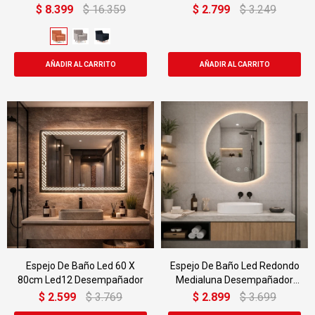
Desempañador
$
8.399
$
16.359
$
2.799
$
3.249
Espejo De Baño Led 60 X
Espejo De Baño Led Redondo
80cm Led12 Desempañador
Medialuna Desempañador
Led08 52 X 60 Cm
$
2.599
$
3.769
$
2.899
$
3.699