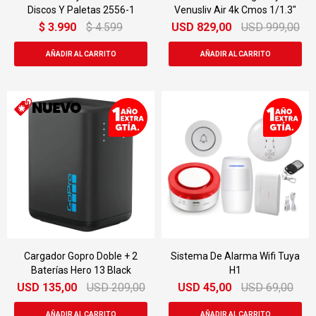
Discos Y Paletas 2556-1
Venusliv Air 4k Cmos 1/1.3"
$
3.990
$
4.599
USD
829,00
USD
999,00
Cargador Gopro Doble + 2
Sistema De Alarma Wifi Tuya
Baterías Hero 13 Black
H1
USD
135,00
USD
209,00
USD
45,00
USD
69,00