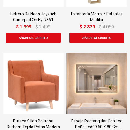
Letrero De Neon Joystick
Estantería Morris 5 Estantes
Gamepad On Hy-7851
Modilar
$
1.999
$
2.499
$
2.829
$
4.059
Butaca Sillon Poltrona
Espejo Rectangular Con Led
Durham Tejido Patas Madera
Baño Led09 60 X 80 Cm