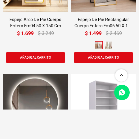
Espejo Arco De Pie Cuerpo
Espejo De Pie Rectangular
Entero Fm04 50 X 150 Cm
Cuerpo Entero Fm06 50 X 150
Cm
$
1.699
$
3.249
$
1.499
$
2.469