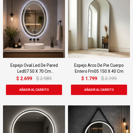
Espejo Oval Led De Pared
Espejo Arco De Pie Cuerpo
Led07 50 X 70 Cm
Entero Fm05 150 X 40 Cm
Desempañado
$
2.699
$
2.989
$
1.799
$
2.199