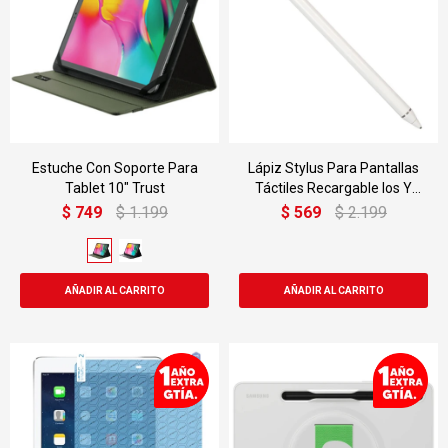
Estuche Con Soporte Para
Lápiz Stylus Para Pantallas
Tablet 10" Trust
Táctiles Recargable Ios Y
Android
$
749
$
1.199
$
569
$
2.199