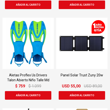
Aletas Proflex Us Drivers
Panel Solar Trust Zuny 20w
Talon Abierto Niño Talle Md
$
759
$
1.099
USD
55,00
USD
89,00