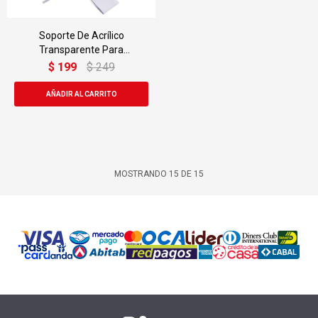
Soporte De Acrílico
Transparente Para
Auriculares
$
199
$
249
MOSTRANDO
15
DE
15