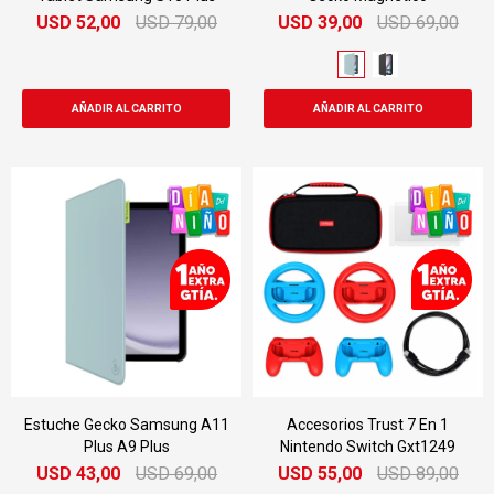
USD
52,00
USD
79,00
USD
39,00
USD
69,00
Estuche Gecko Samsung A11
Accesorios Trust 7 En 1
Plus A9 Plus
Nintendo Switch Gxt1249
USD
43,00
USD
69,00
USD
55,00
USD
89,00