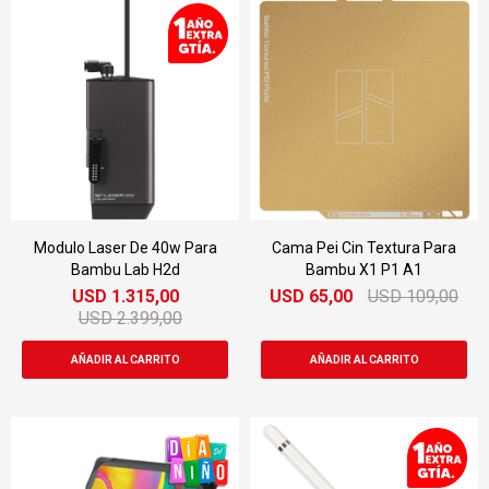
Modulo Laser De 40w Para
Cama Pei Cin Textura Para
Bambu Lab H2d
Bambu X1 P1 A1
USD
1.315,00
USD
65,00
USD
109,00
USD
2.399,00