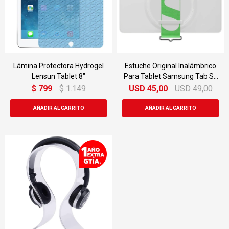
Lámina Protectora Hydrogel
Estuche Original Inalámbrico
Lensun Tablet 8"
Para Tablet Samsung Tab S8
Y S7 Con Strap Cover
$
799
$
1.149
USD
45,00
USD
49,00