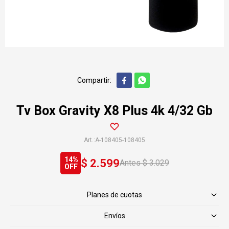


Tv Box Gravity X8 Plus 4k 4/32 Gb
A-108405-108405
14
$
2.599
$
3.029
Planes de cuotas
Envíos