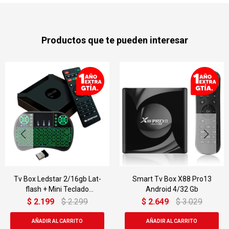
Productos que te pueden interesar
Tv Box Ledstar 2/16gb Lat-
Smart Tv Box X88 Pro13
flash + Mini Teclado
Android 4/32 Gb
Inalámbrico
$
2.199
$
2.299
$
2.649
$
3.029