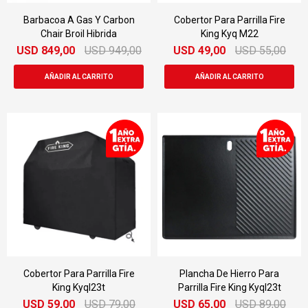
Barbacoa A Gas Y Carbon
Cobertor Para Parrilla Fire
Chair Broil Hibrida
King Kyq M22
USD
849,00
USD
949,00
USD
49,00
USD
55,00
Cobertor Para Parrilla Fire
Plancha De Hierro Para
King Kyql23t
Parrilla Fire King Kyql23t
USD
59,00
USD
79,00
USD
65,00
USD
89,00