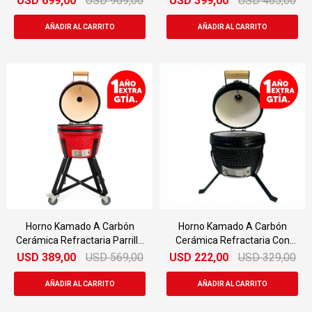
USD
699,00
USD
969,00
USD
399,00
USD
465,00
Horno Kamado A Carbón
Horno Kamado A Carbón
Cerámica Refractaria Parrilla
Cerámica Refractaria Con
33cm
Parrilla 27cm
USD
389,00
USD
569,00
USD
222,00
USD
329,00