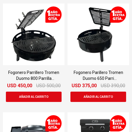
Fogonero Parrillero Tromen
Fogonero Parillero Tromen
Duomo 800 Parrilla
Duomo 650 Parri
Desmontable
Desmontable
USD
450,00
USD
500,00
USD
375,00
USD
390,00