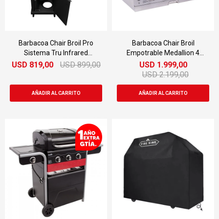
Barbacoa Chair Broil Pro
Barbacoa Chair Broil
Sistema Tru Infrared
Empotrable Medallion 4
Encendido
Quemadores
USD
819,00
USD
899,00
USD
1.999,00
USD
2.199,00