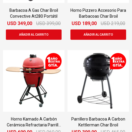
Barbacoa A Gas Char Broil
Horno Pizzero Accesorio Para
Convective At280 Portátil
Barbacoas Char Broil
USD
349,00
USD
399,00
USD
189,00
USD
219,00
Horno Kamado A Carbón
Parrillero Barbacoa A Carbon
Cerámica Refractaria Parrilla
Kettlerman Char Broil
39cm