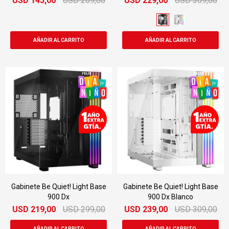
USD
145,00
USD
209,00
USD
229,00
USD
309,00
Gabinete Be Quiet! Light Base
Gabinete Be Quiet! Light Base
900 Dx
900 Dx Blanco
USD
219,00
USD
299,00
USD
239,00
USD
309,00