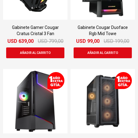
Gabinete Gamer Cougar
Gabinete Cougar Duoface
Cratus Cristal 3 Fan
Rgb Mid Towe
USD
639,00
USD
799,00
USD
99,00
USD
199,00