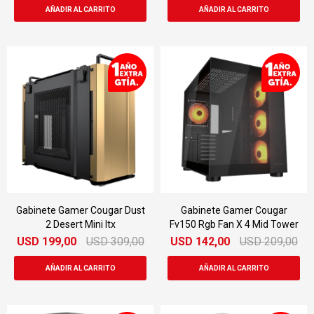
Gabinete Gamer Cougar Dust
Gabinete Gamer Cougar
2 Desert Mini Itx
Fv150 Rgb Fan X 4 Mid Tower
USD
199,00
USD
309,00
USD
142,00
USD
209,00