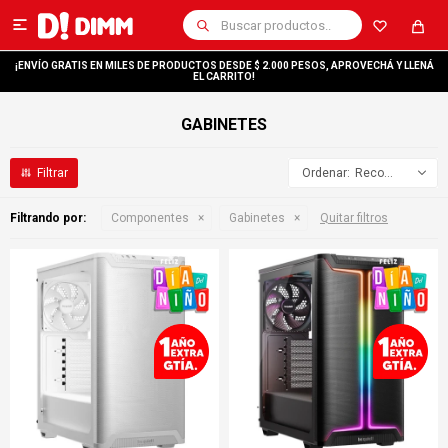

¡ENVÍO GRATIS EN MILES DE PRODUCTOS DESDE $ 2.000 PESOS, APROVECHÁ Y LLENÁ
EL CARRITO!
GABINETES
Recomendados
Filtrando por:
Componentes
Gabinetes
Quitar filtros