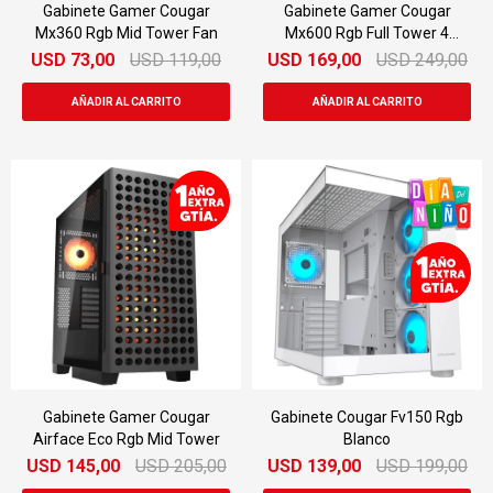
Gabinete Gamer Cougar
Gabinete Gamer Cougar
Mx360 Rgb Mid Tower Fan
Mx600 Rgb Full Tower 4
Fanes Argb
USD
73,00
USD
119,00
USD
169,00
USD
249,00
Gabinete Gamer Cougar
Gabinete Cougar Fv150 Rgb
Airface Eco Rgb Mid Tower
Blanco
USD
145,00
USD
205,00
USD
139,00
USD
199,00