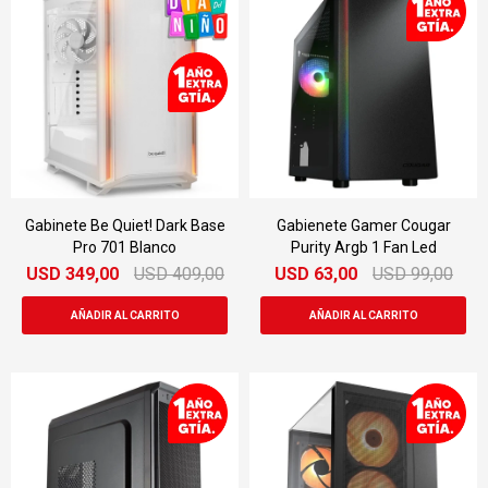
Gabinete Be Quiet! Dark Base
Gabienete Gamer Cougar
Pro 701 Blanco
Purity Argb 1 Fan Led
USD
349,00
USD
409,00
USD
63,00
USD
99,00