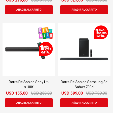
USD
279,00
USD
399,00
USD
329,00
USD
499,00
Barra De Sonido Sony Ht-
Barra De Sonido Samsung 3d
s100f
Sahws700d
USD
155,00
USD
259,00
USD
599,00
USD
799,00