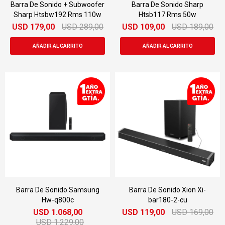
Barra De Sonido + Subwoofer
Barra De Sonido Sharp
Sharp Htsbw192 Rms 110w
Htsb117 Rms 50w
USD
179,00
USD
289,00
USD
109,00
USD
189,00
Barra De Sonido Samsung
Barra De Sonido Xion Xi-
Hw-q800c
bar180-2-cu
USD
1.068,00
USD
119,00
USD
169,00
USD
1.229,00