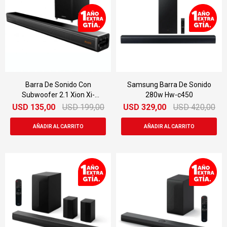
Barra De Sonido Con
Samsung Barra De Sonido
Subwoofer 2.1 Xion Xi-
280w Hw-c450
bar220-2
USD
135,00
USD
199,00
USD
329,00
USD
420,00