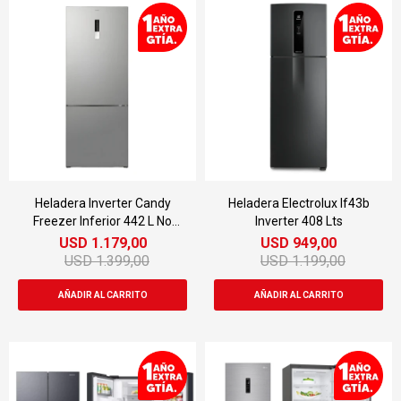
Heladera Inverter Candy
Heladera Electrolux If43b
Freezer Inferior 442 L No
Inverter 408 Lts
Frost
USD
1.179,00
USD
949,00
USD
1.399,00
USD
1.199,00