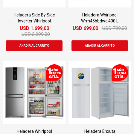
Heladera Side By Side
Heladera Whirlpool
Inverter Whirlpool
Wrm45bbdwc 400 L
Wrs955fdwx 560 Lts
USD
1.699,00
USD
699,00
USD
799,00
USD
2.399,00
Heladera Whirlpool
Heladera Enxuta