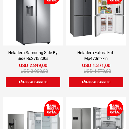
Heladera Samsung Side By
Heladera Futura Fut-
Side Rs27t5200s
Mp470nf-xin
USD
2.849,00
USD
1.371,00
USD
3.000,00
USD
1.579,00