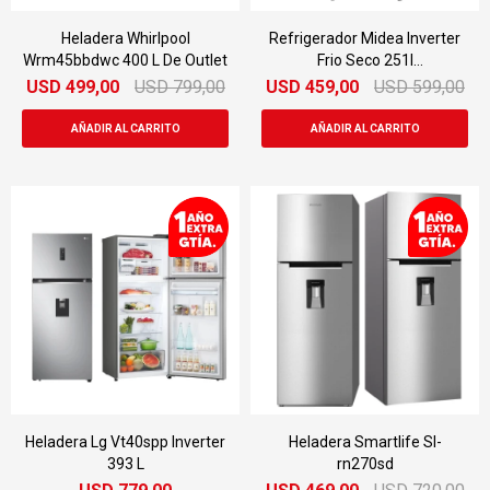
Heladera Whirlpool
Refrigerador Midea Inverter
Wrm45bbdwc 400 L De Outlet
Frio Seco 251l
Mdrt346mtr46inv
USD
499,00
USD
799,00
USD
459,00
USD
599,00
Heladera Lg Vt40spp Inverter
Heladera Smartlife Sl-
393 L
rn270sd