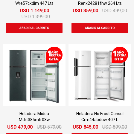
Wre57ckdim 447 Lts
Renx24281fhw 264 Lts
USD
1.149,00
USD
359,00
USD
499,00
USD
1.399,00
Heladera Midea
Heladera No Frost Consul
Mdrt385mtr03w
Crm44abduw 407 L
USD
479,00
USD
579,00
USD
845,00
USD
899,00