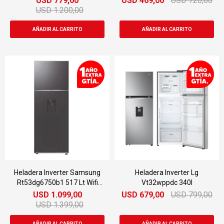
USD
779,00
USD
469,00
USD
720,00
USD
1.200,00
Heladera Inverter Samsung
Heladera Inverter Lg
Rt53dg6750b1 517 Lt Wifi
Vt32wppdc 340l
Dimm
USD
1.099,00
USD
679,00
USD
799,00
USD
1.399,00