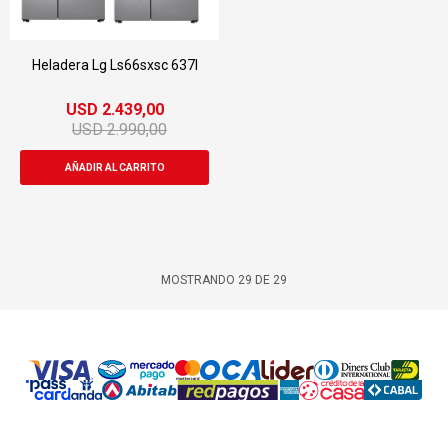
Heladera Lg Ls66sxsc 637l
USD
2.439,00
USD
2.990,00
MOSTRANDO
29
DE
29