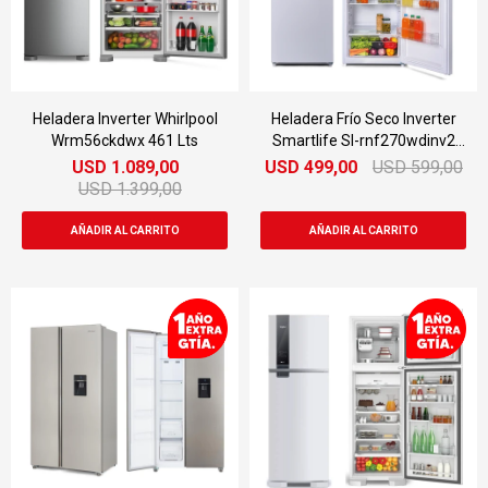
Heladera Inverter Whirlpool
Heladera Frío Seco Inverter
Wrm56ckdwx 461 Lts
Smartlife Sl-rnf270wdinv2
Con Dispensador
USD
1.089,00
USD
499,00
USD
599,00
USD
1.399,00