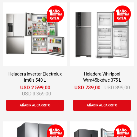
Heladera Inverter Electrolux
Heladera Whirlpool
Im8is 540 L
Wrm45bkdwc 375 L
USD
2.599,00
USD
739,00
USD
899,00
USD
3.369,00