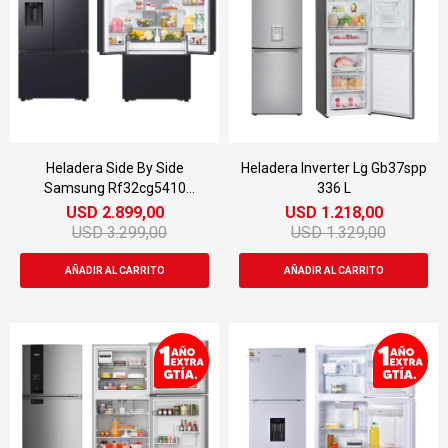
Heladera Side By Side
Heladera Inverter Lg Gb37spp
Samsung Rf32cg5410
336 L
Inverter 867 Lts
USD
2.899,00
USD
1.218,00
USD
3.299,00
USD
1.329,00