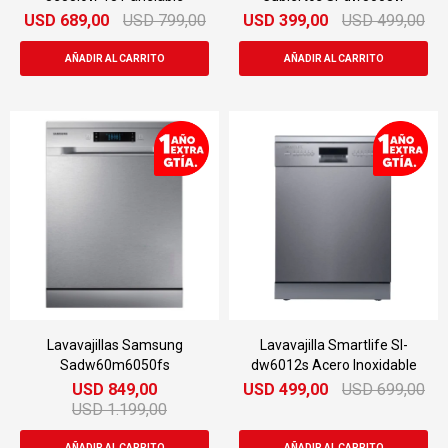
USD
689,00
USD
799,00
USD
399,00
USD
499,00
Lavavajillas Samsung
Lavavajilla Smartlife Sl-
Sadw60m6050fs
dw6012s Acero Inoxidable
USD
849,00
USD
499,00
USD
699,00
USD
1.199,00