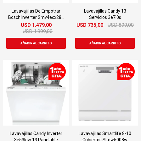
Lavavajillas De Empotrar
Lavavajillas Candy 13
Bosch Inverter Smv4ecx28e
Servicios 3e7l0s
14 Servicios
USD
1.479,00
USD
735,00
USD
899,00
USD
1.999,00
Lavavajillas Candy Inverter
Lavavajillas Smartlife 8-10
3e53low 13 Panelable
Cubiertos Sl-dw5008w