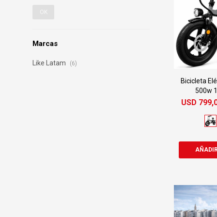
OK
Marcas
Like Latam
(6)
Bicicleta El
500w 
USD
799,