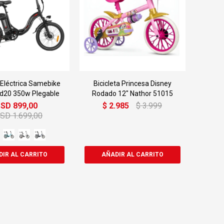
a Eléctrica Samebike
Bicicleta Princesa Disney
d20 350w Plegable
Rodado 12" Nathor 51015
USD
899,00
$
2.985
$
3.999
USD
1.699,00