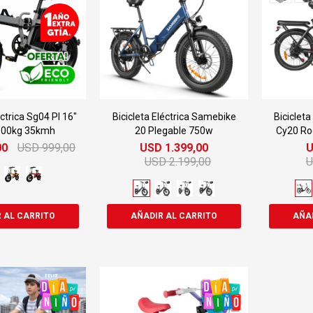
éctrica Sg04 Pl 16"
Bicicleta Eléctrica Samebike
Biciclet
100kg 35kmh
20 Plegable 750w
Cy20 Ro
00
USD
999,00
USD
1.399,00
USD
2.199,00