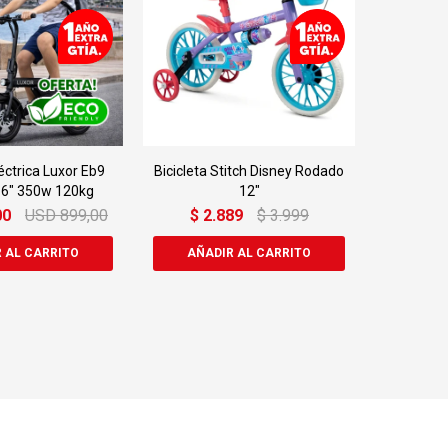
léctrica Luxor Eb9
Bicicleta Stitch Disney Rodado
6" 350w 120kg
12"
00
USD
899,00
$
2.889
$
3.999