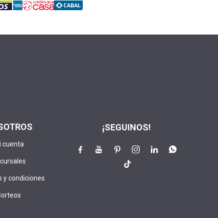
SOTROS
¡SEGUINOS!
i cuenta






cursales

 y condiciones
Sorteos