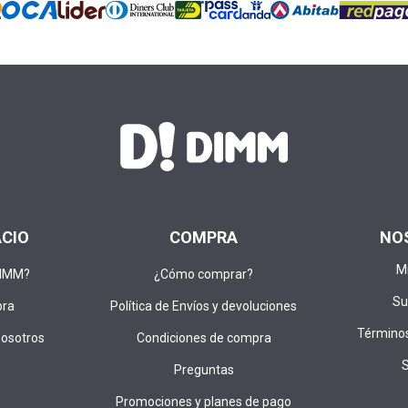
ACIO
COMPRA
NO
M
DIMM?
¿Cómo comprar?
Su
pra
Política de Envíos y devoluciones
Términos
nosotros
Condiciones de compra
Preguntas
Promociones y planes de pago