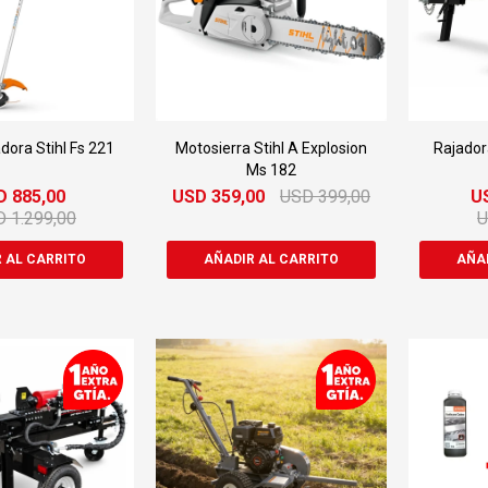
ora Stihl Fs 221
Motosierra Stihl A Explosion
Rajador
Ms 182
D
885,00
USD
359,00
USD
399,00
U
D
1.299,00