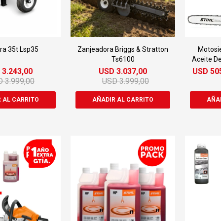
ra 35t Lsp35
Zanjeadora Briggs & Stratton
Motosie
Ts6100
Aceite D
D
3.243,00
USD
3.037,00
USD
50
D
3.999,00
USD
3.999,00