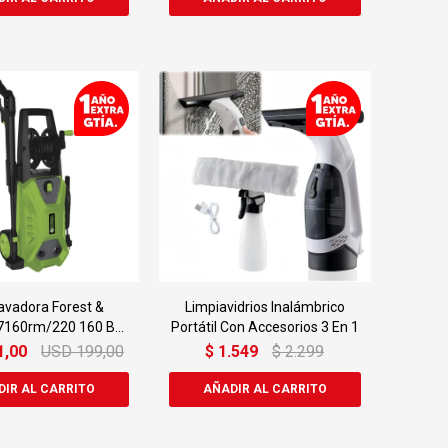
lavadora Forest &
Limpiavidrios Inalámbrico
7160rm/220 160 Bar
Portátil Con Accesorios 3 En 1
2200w
1,00
USD
199,00
$
1.549
$
2.299