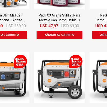
a Stihl Ms162 +
Pack X3 Aceite Stihl 2t Para
Pack
adena + Aceite 2t
Mezcla Con Combustible 3l
Combust
1lt
00
USD
289,00
USD
47,97
USD
69,00
USD
4