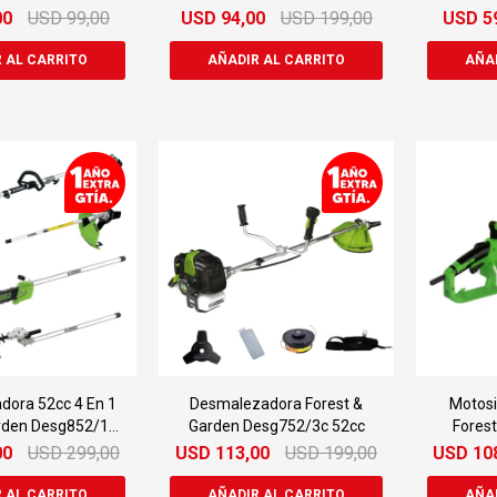
20" Mo 758/20
00
USD
99,00
USD
94,00
USD
199,00
USD
5
ora 52cc 4 En 1
Desmalezadora Forest &
Motosi
rden Desg852/14-
Garden Desg752/3c 52cc
Forest
1
E
00
USD
299,00
USD
113,00
USD
199,00
USD
10