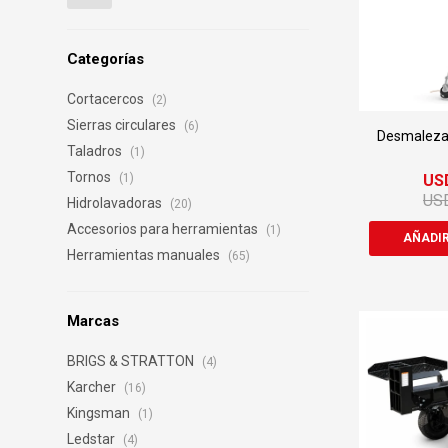
Categorías
Cortacercos
(2)
Sierras circulares
(6)
Desmalezad
Taladros
(1)
Tornos
US
(1)
US
Hidrolavadoras
(20)
Accesorios para herramientas
(1)
Herramientas manuales
(65)
Marcas
BRIGS & STRATTON
(4)
Karcher
(16)
Kingsman
(1)
Ledstar
(4)