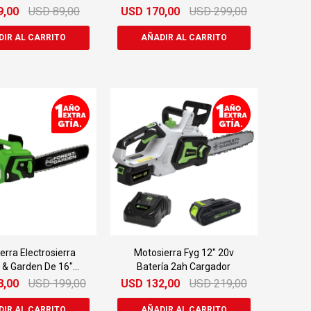
638/220
Cp638/1/220f
9,00
USD
89,00
USD
170,00
USD
299,00
erra Electrosierra
Motosierra Fyg 12" 20v
 & Garden De 16"
Batería 2ah Cargador
l616/4/220f
8,00
USD
199,00
USD
132,00
USD
219,00