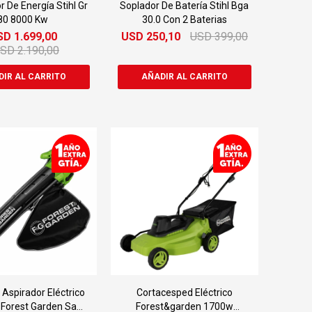
 De Energía Stihl Gr
Soplador De Batería Stihl Bga
80 8000 Kw
30.0 Con 2 Baterias
SD
1.699,00
USD
250,10
USD
399,00
USD
2.190,00
 Aspirador Eléctrico
Cortacesped Eléctrico
Forest Garden Sa
Forest&garden 1700w