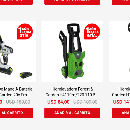
De Mano A Bateria
Hidrolavadora Forest &
Hidro
 Garden 20v Em
Garden H4110m/220 110 Bar
Garden H
05/20c1
1400w
0
USD
189,00
USD
84,00
USD
109,00
USD
14