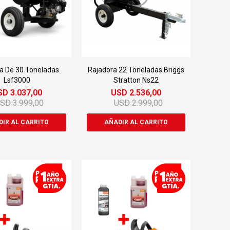
a De 30 Toneladas
Rajadora 22 Toneladas Briggs
Lsf3000
Stratton Ns22
SD
3.037,00
USD
2.536,00
USD
3.999,00
USD
2.999,00