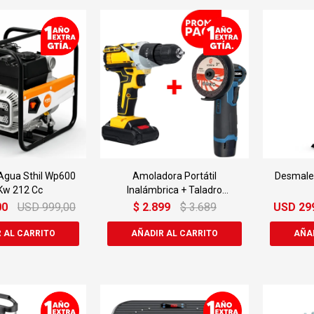
gua Sthil Wp600
Amoladora Portátil
Desmalez
 Kw 212 Cc
Inalámbrica + Taladro
Inalámbrico
00
USD
999,00
$
2.899
$
3.689
USD
29