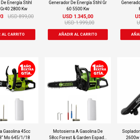
De Energía Stihl
Generador De Energía Stihl Gr
Generador
o Gr40 2800 Kw
60 5500 Kw
93
USD
899,00
USD
1.345,00
U
USD
1.999,00
a Gasolina 45cc
Motosierra A Gasolina De
Soplador
8" Mo 645/1/18
58cc Forest & Garden Espada
2600w 