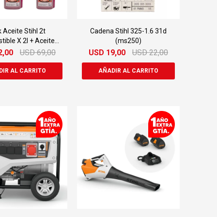
 Aceite Stihl 2t
Cadena Stihl 325-1.6 31d
ible X 2l + Aceite
(ms250)
Cadena 1l
2,00
USD
69,00
USD
19,00
USD
22,00