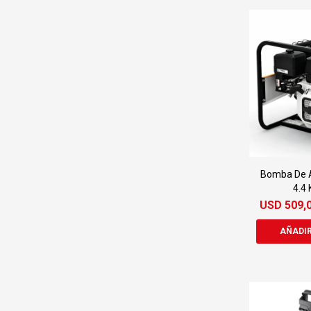
Bomba De A
4.4
USD
509,