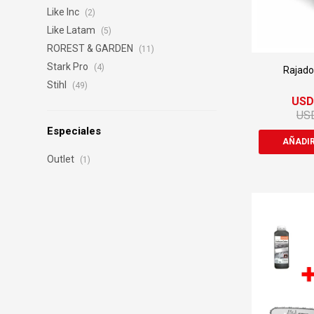
Like Inc
(2)
Like Latam
(5)
ROREST & GARDEN
(11)
Stark Pro
(4)
Rajado
Stihl
(49)
US
US
Especiales
Outlet
(1)