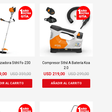
adora Stihl Fs-230
Compresor Sthil A Batería Koa
2.0
9,00
USD
359,00
USD
219,00
USD
299,00