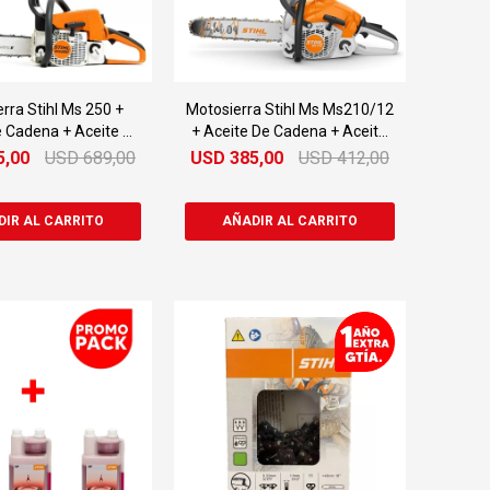
rra Stihl Ms 250 +
Motosierra Stihl Ms Ms210/12
e Cadena + Aceite 2t
+ Aceite De Cadena + Aceite
1lt
2t 1lt
5,00
USD
689,00
USD
385,00
USD
412,00