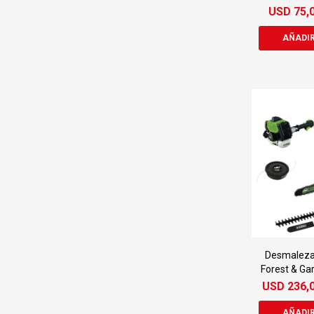
USD
75,
Desmalezad
Forest & Ga
USD
236,