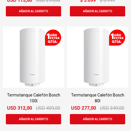
USD
175,00
USD
299,00
$
5.099
$
5.999
Termotanque Calefón Bosch
Termotanque Calefón Bosch
100l
80l
USD
312,00
USD
409,00
USD
277,00
USD
349,00