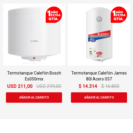
Termotanque Calefón Bosch
Termotanque Calefón James
Es050mix
80l Acero 037
USD
211,00
USD
299,00
$
14.314
$
16.800