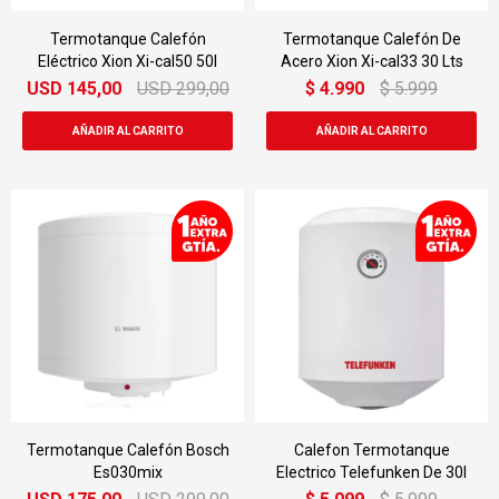
Termotanque Calefón
Termotanque Calefón De
Eléctrico Xion Xi-cal50 50l
Acero Xion Xi-cal33 30 Lts
USD
145,00
USD
299,00
$
4.990
$
5.999
Termotanque Calefón Bosch
Calefon Termotanque
Es030mix
Electrico Telefunken De 30l