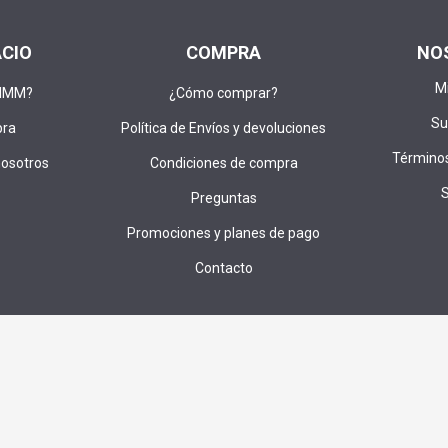
ACIO
COMPRA
NO
M
DIMM?
¿Cómo comprar?
Su
pra
Política de Envíos y devoluciones
Términos
nosotros
Condiciones de compra
Preguntas
Promociones y planes de pago
Contacto
u correo para recibir ofertas,cupones e invitaciones a sorteos exc
SUS