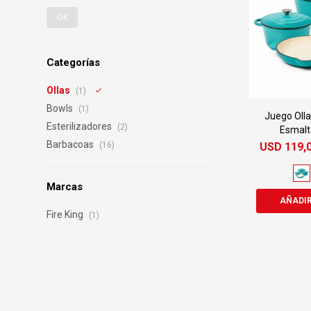
OK
Categorías
Ollas
(1)
Bowls
(1)
Juego Olla
Esterilizadores
(2)
Esmalt
Barbacoas
USD
119,
(16)
Marcas
Fire King
(1)