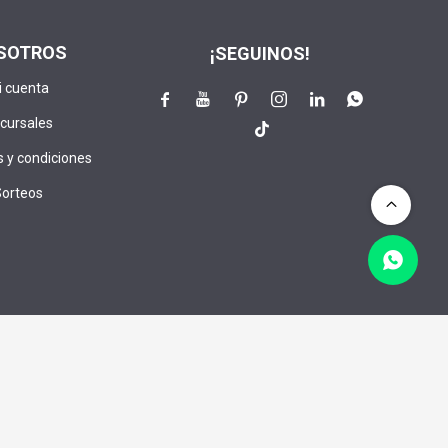
SOTROS
¡SEGUINOS!
i cuenta






cursales

 y condiciones
Sorteos
lusivos:
CRIBIRME