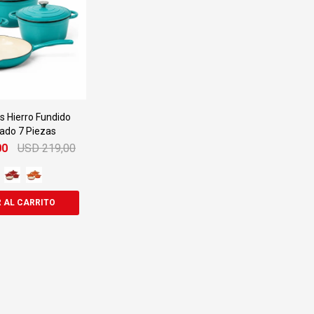
s Hierro Fundido
ado 7 Piezas
00
USD
219,00