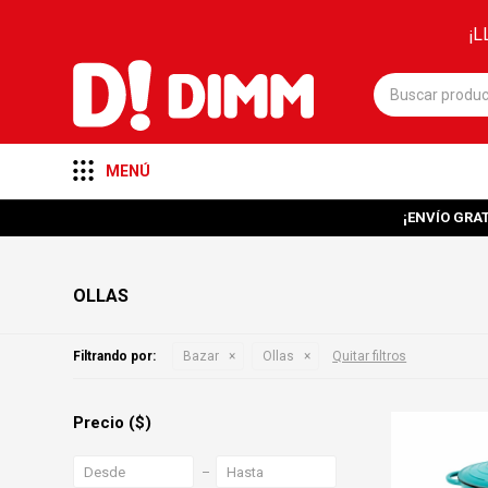
¡L
MENÚ
¡ENVÍO GRAT
OLLAS
Filtrando por:
Bazar
Ollas
Quitar filtros
Precio
($)