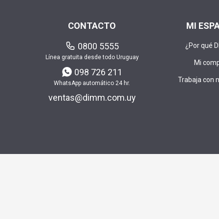
CONTACTO
MI ESP
0800 5555
¿Por qué 
Línea gratuita desde todo Uruguay
Mi com
098 726 211
Trabaja con 
WhatsApp automático 24 hr.
ventas@dimm.com.uy
Envía t