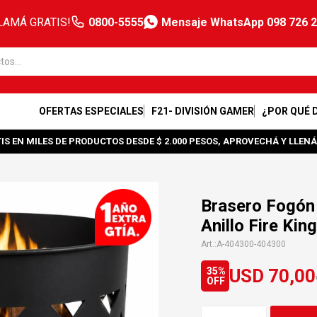
LAMÁ GRATIS!
0800-5555
Mensaje WhatsApp 098 726 
OFERTAS ESPECIALES
F21- DIVISIÓN GAMER
¿POR QUÉ 
IS EN MILES DE PRODUCTOS DESDE $ 2.000 PESOS, APROVECHÁ Y LLENÁ
Brasero Fogón
Anillo Fire Ki
A-404300-404300
USD
70,00
35