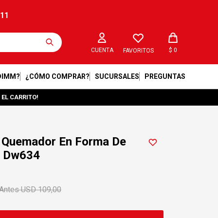
211
$
0
FAVORITOS
DIMM?
¿CÓMO COMPRAR?
SUCURSALES
PREGUNTAS
 EL CARRITO!
 Quemador En Forma De
ng Dw634
USD
109,00