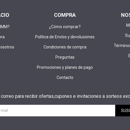
ACIO
COMPRA
NO
M
DIMM?
¿Cómo comprar?
Su
pra
Política de Envíos y devoluciones
Términos
nosotros
Condiciones de compra
Preguntas
Promociones y planes de pago
Contacto
u correo para recibir ofertas,cupones e invitaciones a sorteos exc
SUS