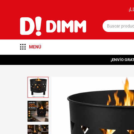
¡L
MENÚ
¡ENVÍO GRAT