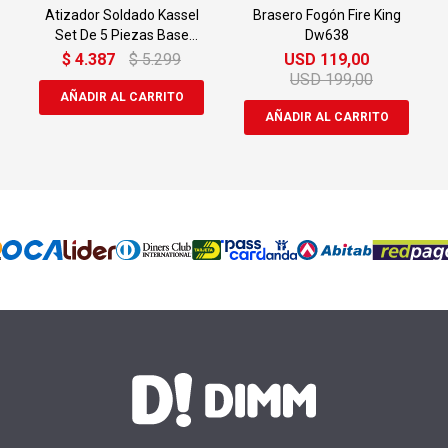
Atizador Soldado Kassel
Brasero Fogón Fire King
Set De 5 Piezas Base
Dw638
Cuadrada Ag212
$
4.387
$
5.299
USD
119,00
USD
199,00