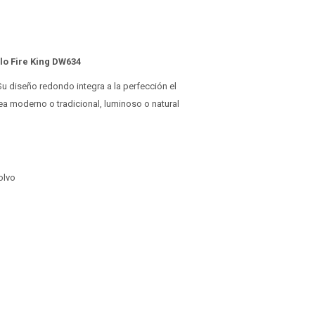
o Fire King DW634
Su diseño redondo integra a la perfección el
ea moderno o tradicional, luminoso o natural
olvo