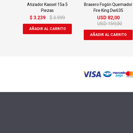
Atizador Kassel 15a 5
Brasero Fogón Quemador
Piezas
Fire King Dw635
$
3.239
$
3.999
USD
82,00
USD
159,00