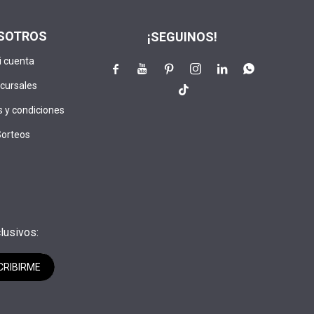
SOTROS
¡SEGUINOS!
i cuenta






cursales

 y condiciones
Sorteos
lusivos:
CRIBIRME