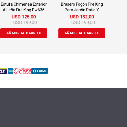
Estufa Chimenea Exterior
Brasero Fogón Fire King
A Leña Fire King Dw636
Para Jardín Patio Y
Terraza Dw640
USD
125,00
USD
132,00
USD
199,00
USD
199,00