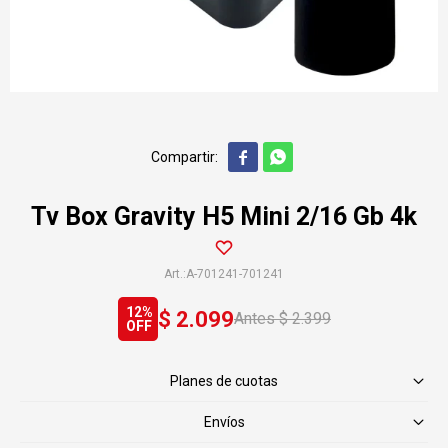


Tv Box Gravity H5 Mini 2/16 Gb 4k
A-701241-701241
12
$
2.099
$
2.399
Planes de cuotas
Envíos