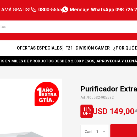
LAMÁ GRATIS!
0800-5555
Mensaje WhatsApp 098 726 
OFERTAS ESPECIALES
F21- DIVISIÓN GAMER
¿POR QUÉ 
IS EN MILES DE PRODUCTOS DESDE $ 2.000 PESOS, APROVECHÁ Y LLENÁ
Purificador Extr
905532-905532
USD
149,00
11
1