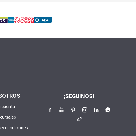
SOTROS
¡SEGUINOS!
i cuenta






cursales

 y condiciones