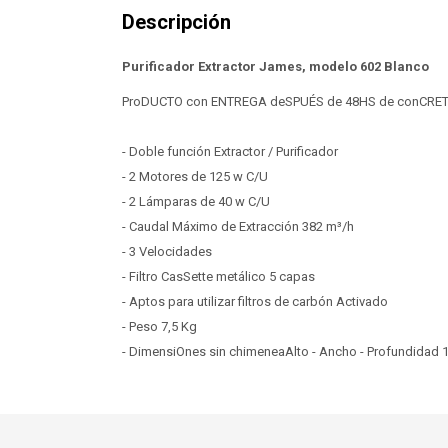
Purificador Extractor James, modelo 602 Blanco
ProDUCTO con ENTREGA deSPUÉS de 48HS de conCRE
- Doble función Extractor / Purificador
- 2 Motores de 125 w C/U
- 2 Lámparas de 40 w C/U
- Caudal Máximo de Extracción 382 m³/h
- 3 Velocidades
- Filtro CasSette metálico 5 capas
- Aptos para utilizar filtros de carbón Activado
- Peso 7,5 Kg
- DimensiOnes sin chimeneaAlto - Ancho - Profundidad 14