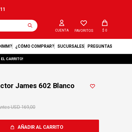
211
$
0
FAVORITOS
DIMM?
¿CÓMO COMPRAR?
SUCURSALES
PREGUNTAS
 EL CARRITO!
actor James 602 Blanco
USD
169,00
AÑADIR AL CARRITO