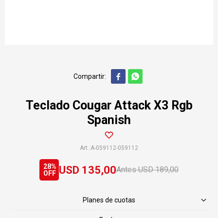


Teclado Cougar Attack X3 Rgb
Spanish
A-059112-059112
28
USD
135,00
USD
189,00
Planes de cuotas