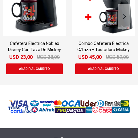
Cafetera Electrica Noblex
Combo Cafetera Eléctrica
Disney Con Taza De Mickey
C/taza + Tostadora Mickey
USD
23,00
USD
38,00
USD
45,00
USD
59,00