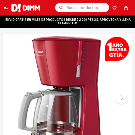

¡ENVÍO GRATIS EN MILES DE PRODUCTOS DESDE $ 2.000 PESOS, APROVECHÁ Y LLENÁ
EL CARRITO!