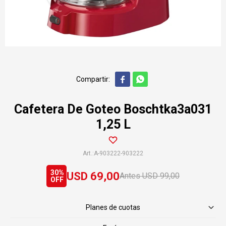


Cafetera De Goteo Boschtka3a031
1,25 L
A-903222-903222
30
USD
69,00
USD
99,00
Planes de cuotas