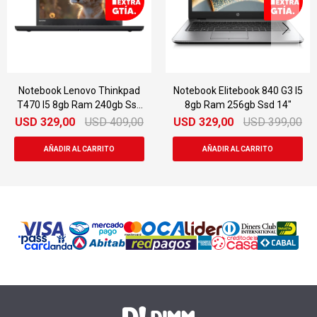
Notebook Lenovo Thinkpad
Notebook Elitebook 840 G3 I5
T470 I5 8gb Ram 240gb Ssd
8gb Ram 256gb Ssd 14"
14"
USD
329,00
USD
409,00
USD
329,00
USD
399,00