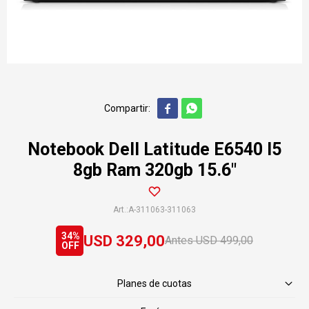


Notebook Dell Latitude E6540 I5
8gb Ram 320gb 15.6"
A-311063-311063
34
USD
329,00
USD
499,00
Planes de cuotas