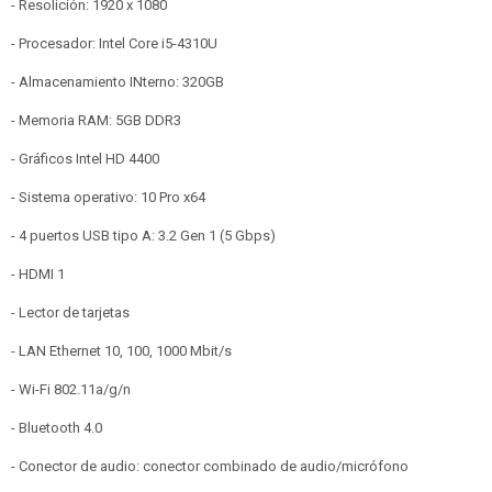
- Resolición: 1920 x 1080
- Procesador: Intel Core i5-4310U
- Almacenamiento INterno: 320GB
- Memoria RAM: 5GB DDR3
- Gráficos Intel HD 4400
- Sistema operativo: 10 Pro x64
- 4 puertos USB tipo A: 3.2 Gen 1 (5 Gbps)
- HDMI 1
- Lector de tarjetas
- LAN Ethernet 10, 100, 1000 Mbit/s
- Wi-Fi 802.11a/g/n
- Bluetooth 4.0
- Conector de audio: conector combinado de audio/micrófono