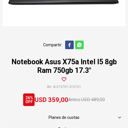


Notebook Asus X75a Intel I5 8gb
Ram 750gb 17.3"
A-315701-315701
26
USD
359,00
USD
489,00
Planes de cuotas