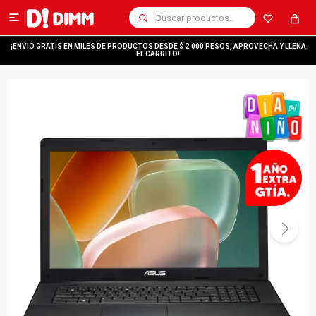

¡ENVÍO GRATIS EN MILES DE PRODUCTOS DESDE $ 2.000 PESOS, APROVECHÁ Y LLENÁ
EL CARRITO!