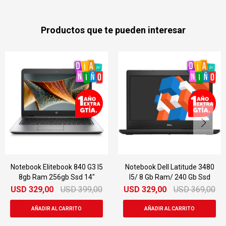
Productos que te pueden interesar
840 G3 I5
Notebook Dell Latitude 3480
Notebook Dell La
sd 14"
I5/ 8 Gb Ram/ 240 Gb Ssd
E6540 I5 8gb Ram
15.6"
D
399,00
USD
329,00
USD
369,00
USD
329,00
US