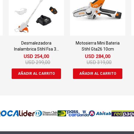
Desmalezadora
Motosierra Mini Bateria
Inalambrica Stihl Fsa 30
Stihl Gta26 10cm
Bateria Cargador
USD
254,00
USD
284,00
USD
299,00
USD
319,00