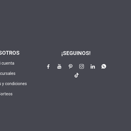
SOTROS
¡SEGUINOS!
i cuenta






cursales

 y condiciones
Sorteos