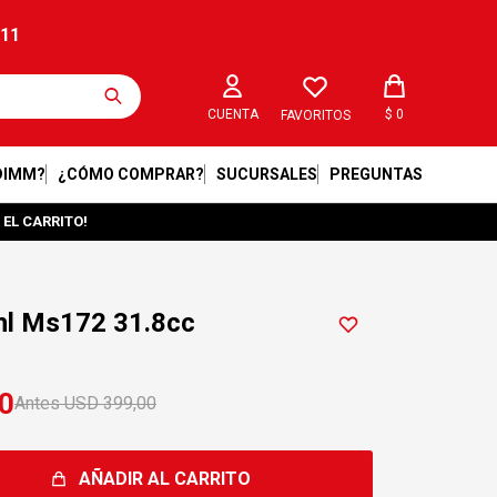
211
$
0
FAVORITOS
DIMM?
¿CÓMO COMPRAR?
SUCURSALES
PREGUNTAS
 EL CARRITO!
ihl Ms172 31.8cc
0
USD
399,00
AÑADIR AL CARRITO