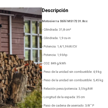
Motosierra Stihl MS172 31.8cc
- Cilindrada: 31,8 cm³
- Cilindrada: 1,9 cu-in
- Potencia: 1,4/1,9 kW/CV
- Potencia: 1,9 bhp
- CO2: 849 g/kWh
- Peso de la unidad sin combustible: 4,9 kg
- Peso de la unidad sin combustible: 5,45 kg
- Relación peso/potencia: 3,5 kg/kW
- Longitud de la espada: 35 cm
- Paso de cadena de aserrado: 3/8 " P