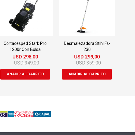
Cortacesped Stark Pro
Desmalezadora Stihl Fs-
1200r Con Bolsa
230
USD
298,00
USD
299,00
USD
349,00
USD
359,00