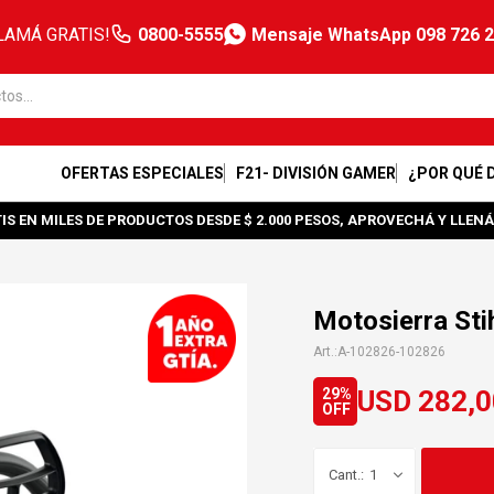
LAMÁ GRATIS!
0800-5555
Mensaje WhatsApp 098 726 
OFERTAS ESPECIALES
F21- DIVISIÓN GAMER
¿POR QUÉ 
IS EN MILES DE PRODUCTOS DESDE $ 2.000 PESOS, APROVECHÁ Y LLENÁ
Motosierra St
A-102826-102826
USD
282,0
29
1