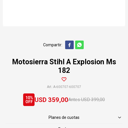


Motosierra Stihl A Explosion Ms
182
A-600707-600707
10
USD
359,00
USD
399,00
Planes de cuotas