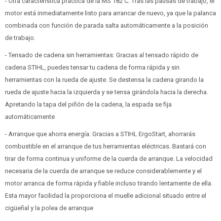
- Otra característica práctica de la MS 182 C: Tras las pausas de trabajo, el
motor está inmediatamente listo para arrancar de nuevo, ya que la palanca
combinada con función de parada salta automáticamente a la posición
de trabajo.
- Tensado de cadena sin herramientas: Gracias al tensado rápido de
cadena STIHL, puedes tensar tu cadena de forma rápida y sin
herramientas con la rueda de ajuste. Se destensa la cadena girando la
rueda de ajuste hacia la izquierda y se tensa girándola hacia la derecha.
Apretando la tapa del piñón de la cadena, la espada se fija
automáticamente
- Arranque que ahorra energía: Gracias a STIHL ErgoStart, ahorrarás
combustible en el arranque de tus herramientas eléctricas. Bastará con
tirar de forma continua y uniforme de la cuerda de arranque. La velocidad
necesaria de la cuerda de arranque se reduce considerablemente y el
motor arranca de forma rápida y fiable incluso tirando lentamente de ella.
Esta mayor facilidad la proporciona el muelle adicional situado entre el
cigüeñal y la polea de arranque