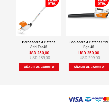
Bordeadora A Batería
Sopladora A Batería Stihl
Stihl Fsa45
Bga 45
USD
250,00
USD
250,00
USD
289,00
USD
299,00