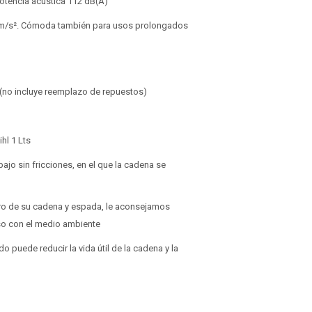
potencia acústica 112 dB(A)
3,7 m/s². Cómoda también para usos prolongados
 (no incluye reemplazo de repuestos)
hl 1 Lts
bajo sin fricciones, en el que la cadena se
ero de su cadena y espada, le aconsejamos
oso con el medio ambiente
o puede reducir la vida útil de la cadena y la