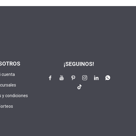
SOTROS
¡SEGUINOS!
i cuenta






cursales

 y condiciones
Sorteos