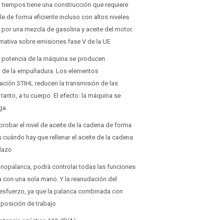
2 tiempos tiene una construcción que requiere
e de forma eficiente incluso con altos niveles
por una mezcla de gasolina y aceite del motor.
rmativa sobre emisiones fase V de la UE
la potencia de la máquina se producen
a de la empuñadura. Los elementos
ración STIHL reducen la transmisión de las
tanto, a tu cuerpo. El efecto: la máquina se
ga
robar el nivel de aceite de la cadena de forma
 cuándo hay que rellenar el aceite de la cadena
plazo
nopalanca, podrá controlar todas las funciones
a con una sola mano. Y la reanudación del
 esfuerzo, ya que la palanca combinada con
 posición de trabajo