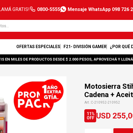
LAMÁ GRATIS!
0800-5555
Mensaje WhatsApp 098 726 
OFERTAS ESPECIALES
F21- DIVISIÓN GAMER
¿POR QUÉ 
IS EN MILES DE PRODUCTOS DESDE $ 2.000 PESOS, APROVECHÁ Y LLENÁ
Motosierra Sti
Cadena + Aceit
C-210952-210952
USD
255,0
11