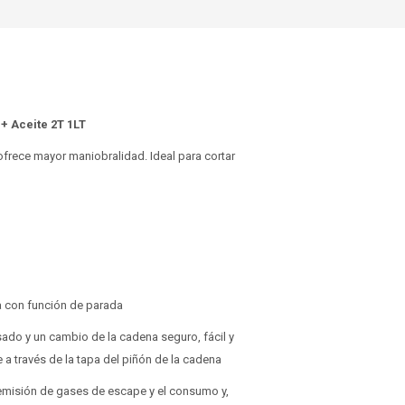
+ Aceite 2T 1LT
frece mayor maniobralidad. Ideal para cortar
a con función de parada
sado y un cambio de la cadena seguro, fácil y
e a través de la tapa del piñón de la cadena
a emisión de gases de escape y el consumo y,