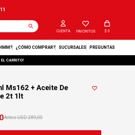
211
$
0
FAVORITOS
DIMM?
¿CÓMO COMPRAR?
SUCURSALES
PREGUNTAS
 EL CARRITO!
hl Ms162 + Aceite De
e 2t 1lt
0
USD
289,00