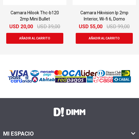
Camara Hilook Thc-b120
Camara Hikvision Ip 2mp
2mp Mini Bullet
Interior, Wi-fi 6, Domo
USD
20,00
USD
39,00
USD
55,00
USD
99,00
MI ESPACIO