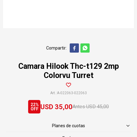


Camara Hilook Thc-t129 2mp
Colorvu Turret
A-022063-022063
22
USD
35,00
USD
45,00
Planes de cuotas