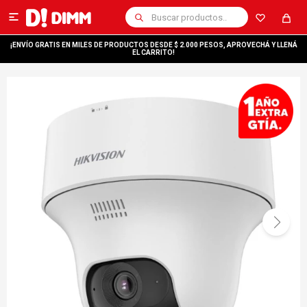

¡ENVÍO GRATIS EN MILES DE PRODUCTOS DESDE $ 2.000 PESOS, APROVECHÁ Y LLENÁ
EL CARRITO!