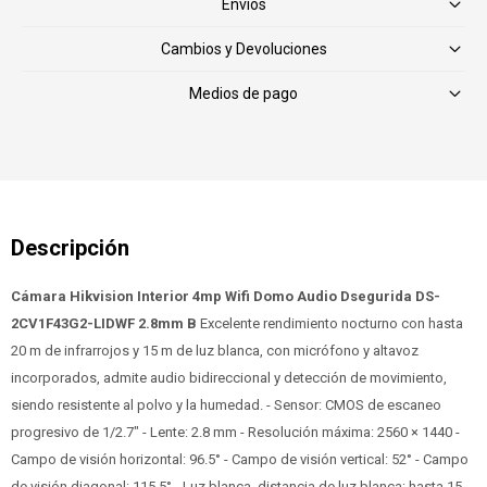
Envíos
Cambios y Devoluciones
Medios de pago
Cámara Hikvision Interior 4mp Wifi Domo Audio Dsegurida DS-
2CV1F43G2-LIDWF 2.8mm B
Excelente rendimiento nocturno con hasta
20 m de infrarrojos y 15 m de luz blanca, con micrófono y altavoz
incorporados, admite audio bidireccional y detección de movimiento,
siendo resistente al polvo y la humedad. - Sensor: CMOS de escaneo
progresivo de 1/2.7" - Lente: 2.8 mm - Resolución máxima: 2560 × 1440 -
Campo de visión horizontal: 96.5° - Campo de visión vertical: 52° - Campo
de visión diagonal: 115,5° - Luz blanca, distancia de luz blanca: hasta 15