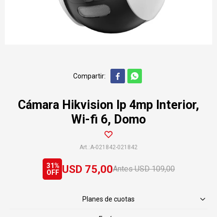


Cámara Hikvision Ip 4mp Interior,
Wi-fi 6, Domo
A-021842-021842
31
USD
75,00
USD
109,00
Planes de cuotas