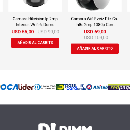
Camara Hikvision Ip 2mp
Camara Wifi Ezviz Ptz Cs-
Interior, Wi-fi 6, Domo
h8c 2mp 1080p Con
Seguimiento
USD
55,00
USD
99,00
USD
69,00
USD
109,00