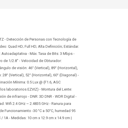
Z - Detección de Personas con Tecnología de
ideo: Quad HD; Full HD; Alta Definición; Estándar.
: Autoadaptativa - Máx. Tasa de Bits: 3 Mbps -
 de 1/2.8" - Velocidad de Obturador:
ulo de visión: 46° (Vertical), 89° (Horizontal),
28° (Vertical), 52° (Horizontal), 60° (Diagonal) -
uminación Mínima: 0.5 Lux @ (F1.6, AGC
os laboratorios EZVIZ) - Montura del Lente:
xión de infrarrojo - DNR: 3D DNR - WDR Digital -
ad: Wifi 2.4 GHz ~ 2.4835 GHz - Ranura para
 de Funcionamiento -30 °C a 50°C, humedad 95
 / 1A - Medidas: 10 cm x 12.9 cm x 14.9 cm |