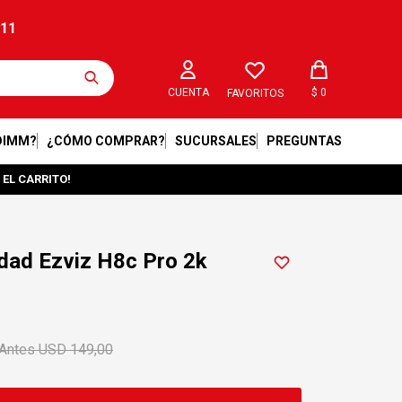
211
$
0
FAVORITOS
DIMM?
¿CÓMO COMPRAR?
SUCURSALES
PREGUNTAS
 EL CARRITO!
dad Ezviz H8c Pro 2k
USD
149,00