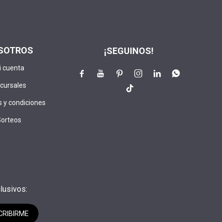
SOTROS
¡SEGUINOS!
i cuenta






cursales

 y condiciones
Sorteos
lusivos:
CRIBIRME