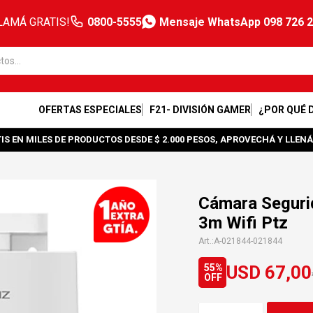
LAMÁ GRATIS!
0800-5555
Mensaje WhatsApp 098 726 
OFERTAS ESPECIALES
F21- DIVISIÓN GAMER
¿POR QUÉ 
IS EN MILES DE PRODUCTOS DESDE $ 2.000 PESOS, APROVECHÁ Y LLENÁ
Cámara Seguri
3m Wifi Ptz
A-021844-021844
USD
67,00
55