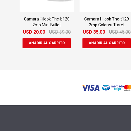
Camara Hilook Thc-b120
Camara Hilook Thc-t129
2mp Mini Bullet
2mp Colorvu Turret
USD
20,00
USD
39,00
USD
35,00
USD
45,00