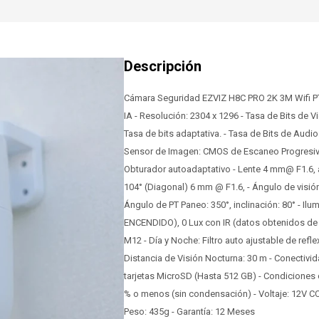
Cámara Seguridad EZVIZ H8C PRO 2K 3M Wifi PT
IA - Resolución: 2304 x 1296 - Tasa de Bits de V
Tasa de bits adaptativa. - Tasa de Bits de Audio
Sensor de Imagen: CMOS de Escaneo Progresivo
Obturador autoadaptativo - Lente 4 mm@ F1.6, áng
104° (Diagonal) 6 mm @ F1.6, - Ángulo de visión: 
Ángulo de PT Paneo: 350°, inclinación: 80° - Il
ENCENDIDO), 0 Lux con IR (datos obtenidos de l
M12 - Día y Noche: Filtro auto ajustable de refle
Distancia de Visión Nocturna: 30 m - Conectivid
tarjetas MicroSD (Hasta 512 GB) - Condiciones
% o menos (sin condensación) - Voltaje: 12V CC
Peso: 435g - Garantía: 12 Meses