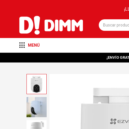
¡L
MENÚ
¡ENVÍO GRAT