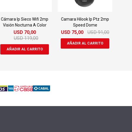
Cámara Ip Sieco Wifi 2mp
Camara Hilook Ip Ptz 2mp
Visión Nocturna A Color
Speed Dome
USD
70,00
USD
75,00
USD
91,00
USD
119,00