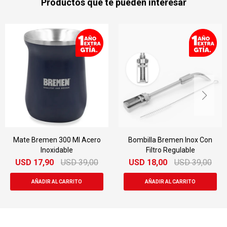
Productos que te pueden interesar
Acero
Bombilla Bremen Inox Con
Jarra Eléctrica Akan
Filtro Regulable
2000w A.80159
9,00
USD
18,00
USD
39,00
USD
22,00
USD
3