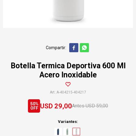


Botella Termica Deportiva 600 Ml
Acero Inoxidable
A-404215-404217
50
USD
29,00
USD
59,00
Variantes: