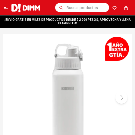

¡ENVÍO GRATIS EN MILES DE PRODUCTOS DESDE $ 2.000 PESOS, APROVECHÁ Y LLENÁ
EL CARRITO!