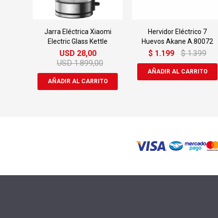
Jarra Eléctrica Xiaomi
Hervidor Eléctrico 7
Electric Glass Kettle
Huevos Akane A.80072
USD
28,00
$
1.199
$
1.399
USD
1.899,00