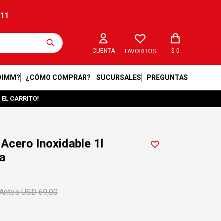
211
$
0
FAVORITOS
DIMM?
¿CÓMO COMPRAR?
SUCURSALES
PREGUNTAS
 EL CARRITO!
cero Inoxidable 1l
a
USD
69,00