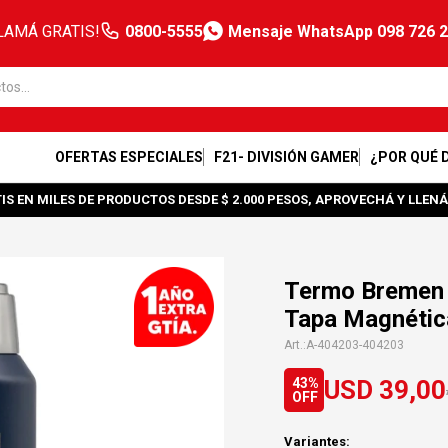
LAMÁ GRATIS!
0800-5555
Mensaje WhatsApp 098 726 
OFERTAS ESPECIALES
F21- DIVISIÓN GAMER
¿POR QUÉ 
IS EN MILES DE PRODUCTOS DESDE $ 2.000 PESOS, APROVECHÁ Y LLENÁ
Termo Bremen A
Tapa Magnétic
A-404203-404203
USD
39,00
43
Variantes: