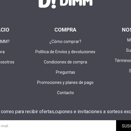
ACIO
COMPRA
NO
M
DIMM?
¿Cómo comprar?
Su
pra
Política de Envíos y devoluciones
Términos
nosotros
Condiciones de compra
Preguntas
Promociones y planes de pago
Contacto
u correo para recibir ofertas,cupones e invitaciones a sorteos exc
SUS