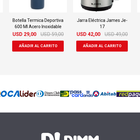
Botella Termica Deportiva
Jarra Eléctrica James Je-
600 Ml Acero Inoxidable
17
USD
29,00
USD
59,00
USD
42,00
USD
49,00