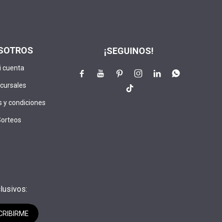
SOTROS
¡SEGUINOS!
i cuenta






cursales

 y condiciones
Sorteos
lusivos:
CRIBIRME