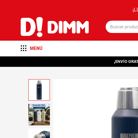
¡L
MENÚ
¡ENVÍO GRAT