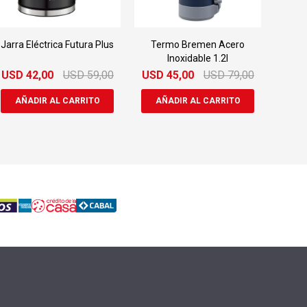
Jarra Eléctrica Futura Plus
Termo Bremen Acero
Inoxidable 1.2l
USD
42,00
USD
59,00
USD
45,00
USD
79,00