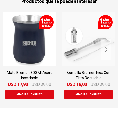
Productos que te pueden interesar
Bombilla Bremen Inox Con
Jarra Eléctrica Akane 2l
Filtro Regulable
2000w A.80159
USD
18,00
USD
39,00
USD
22,00
USD
39,00