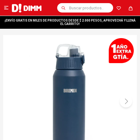

¡ENVÍO GRATIS EN MILES DE PRODUCTOS DESDE $ 2.000 PESOS, APROVECHÁ Y LLENÁ
EL CARRITO!