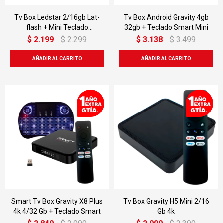
Tv Box Ledstar 2/16gb Lat-
Tv Box Android Gravity 4gb
flash + Mini Teclado
32gb + Teclado Smart Mini
Inalámbrico
$
2.199
$
2.299
$
3.138
$
3.499
Smart Tv Box Gravity X8 Plus
Tv Box Gravity H5 Mini 2/16
4k 4/32 Gb + Teclado Smart
Gb 4k