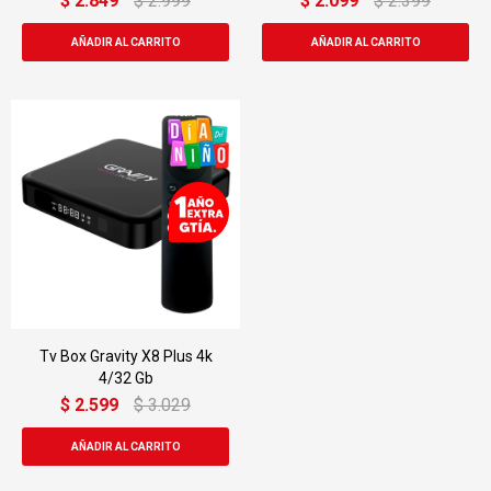
$
2.849
$
2.999
$
2.099
$
2.399
Tv Box Gravity X8 Plus 4k
4/32 Gb
$
2.599
$
3.029