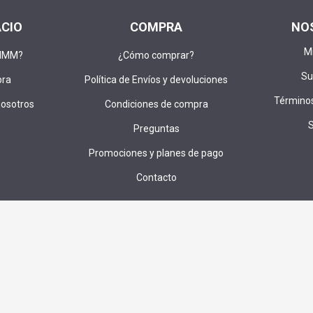
ACIO
COMPRA
NO
M
DIMM?
¿Cómo comprar?
Su
pra
Política de Envíos y devoluciones
Términos
nosotros
Condiciones de compra
Preguntas
Promociones y planes de pago
Contacto
u correo para recibir ofertas,cupones e invitaciones a sorteos exc
SUS