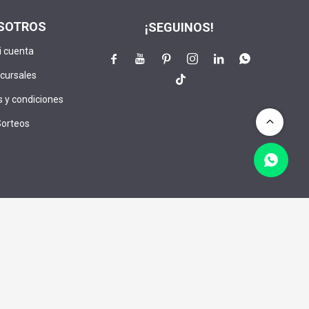
SOTROS
¡SEGUINOS!
i cuenta






cursales

 y condiciones
Sorteos
lusivos:
CRIBIRME