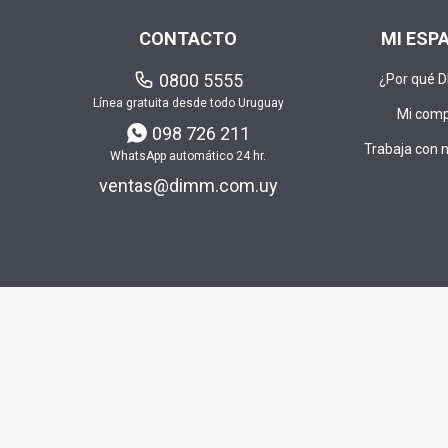
CONTACTO
MI ESP
0800 5555
¿Por qué 
Línea gratuita desde todo Uruguay
Mi com
098 726 211
Trabaja con 
WhatsApp automático 24 hr.
ventas@dimm.com.uy
Envía t