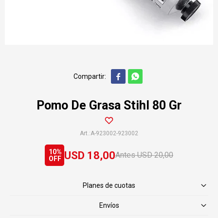


Pomo De Grasa Stihl 80 Gr
A-923002-923002
10
USD
18,00
USD
20,00
Planes de cuotas
Envíos