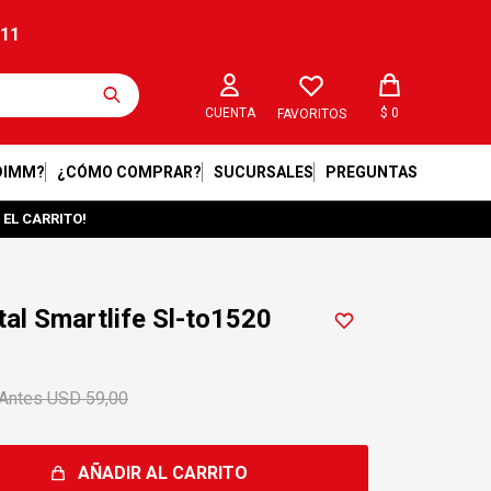
211
$
0
FAVORITOS
DIMM?
¿CÓMO COMPRAR?
SUCURSALES
PREGUNTAS
 EL CARRITO!
tal Smartlife Sl-to1520
USD
59,00
AÑADIR AL CARRITO