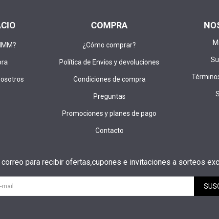
ACIO
COMPRA
NO
M
DIMM?
¿Cómo comprar?
Su
pra
Política de Envíos y devoluciones
Términos
nosotros
Condiciones de compra
Preguntas
Promociones y planes de pago
Contacto
u correo para recibir ofertas,cupones e invitaciones a sorteos exc
SUS