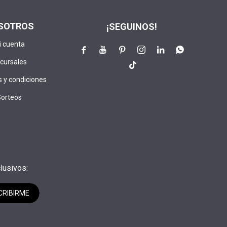
SOTROS
¡SEGUINOS!
i cuenta






cursales

 y condiciones
Sorteos
lusivos:
CRIBIRME