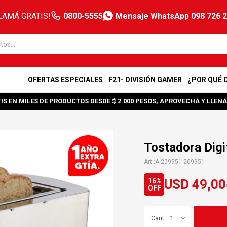
LAMÁ GRATIS!
0800-5555
Mensaje WhatsApp 098 726 
OFERTAS ESPECIALES
F21- DIVISIÓN GAMER
¿POR QUÉ 
IS EN MILES DE PRODUCTOS DESDE $ 2.000 PESOS, APROVECHÁ Y LLENÁ
Tostadora Digi
A-209951-209951
USD
49,00
16
1