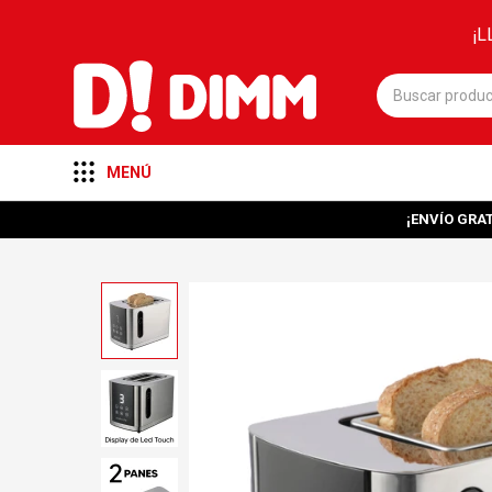
¡L
MENÚ
¡ENVÍO GRAT