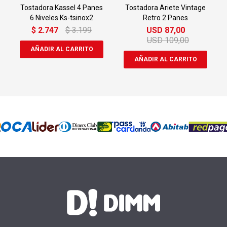
Tostadora Kassel 4 Panes
Tostadora Ariete Vintage
6 Niveles Ks-tsinox2
Retro 2 Panes
$
2.747
$
3.199
USD
87,00
USD
109,00