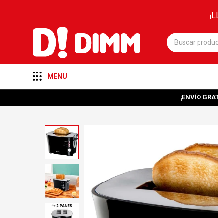
¡L
MENÚ
¡ENVÍO GRAT