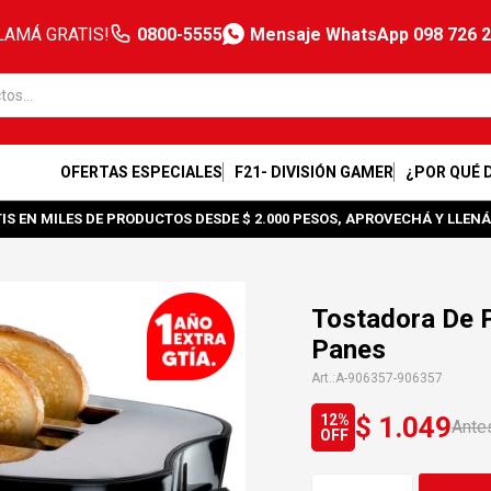
LAMÁ GRATIS!
0800-5555
Mensaje WhatsApp 098 726 
OFERTAS ESPECIALES
F21- DIVISIÓN GAMER
¿POR QUÉ 
IS EN MILES DE PRODUCTOS DESDE $ 2.000 PESOS, APROVECHÁ Y LLENÁ
Tostadora De P
Panes
A-906357-906357
$
1.049
12