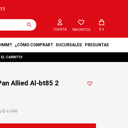
211
$
0
FAVORITOS
DIMM?
¿CÓMO COMPRAR?
SUCURSALES
PREGUNTAS
 EL CARRITO!
an Allied Al-bt85 2
$
1.199