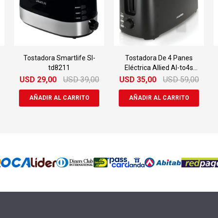
Tostadora Smartlife Sl-
Tostadora De 4 Panes
td8211
Eléctrica Allied Al-to4s
1450w
USD
29,00
USD
39,00
USD
35,00
USD
59,00