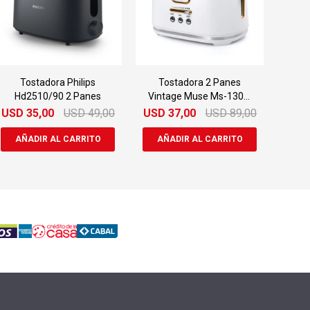
Tostadora Philips
Tostadora 2 Panes
Hd2510/90 2 Panes
Vintage Muse Ms-130w
Auto Stop
USD
35,00
USD
49,00
USD
37,00
USD
89,00