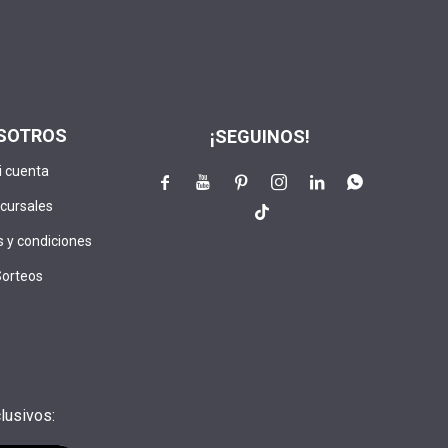
SOTROS
¡SEGUINOS!
i cuenta






cursales

 y condiciones
Sorteos
lusivos: