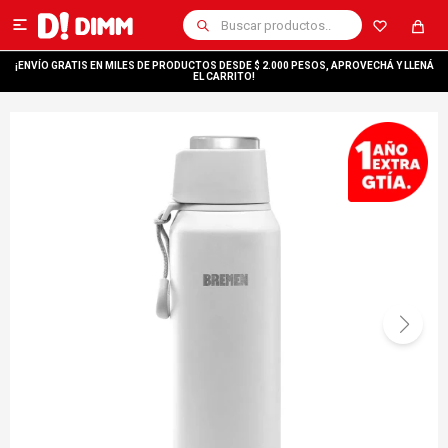

¡ENVÍO GRATIS EN MILES DE PRODUCTOS DESDE $ 2.000 PESOS, APROVECHÁ Y LLENÁ
EL CARRITO!