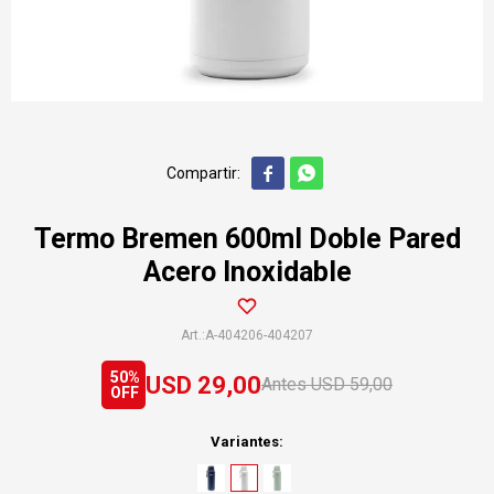


Termo Bremen 600ml Doble Pared
Acero Inoxidable
A-404206-404207
50
USD
29,00
USD
59,00
Variantes: