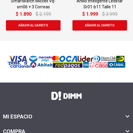
Anillo Inteligente Ledstar
Smartwatch Blackview X20
Sr01-b11 Talle 11
Bluetooth Amoled
$
1.999
$
3.999
USD
49,00
USD
62,00
MI ESPACIO
COMPRA