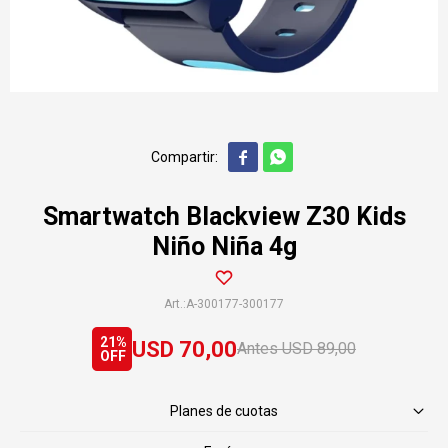


Smartwatch Blackview Z30 Kids
Niño Niña 4g
A-300177-300177
21
USD
70,00
USD
89,00
Planes de cuotas