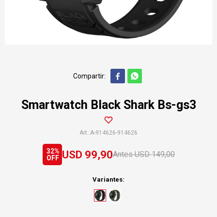


Smartwatch Black Shark Bs-gs3
A-914626-914626
32
USD
99,90
USD
149,00
Variantes: