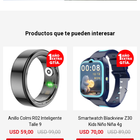
Productos que te pueden interesar
Smartwatch Blackview Z30
Smartwatch Kieselect Kr
Kids Niño Niña 4g
Ultra 3 Gps Bluethooth
USD
70,00
USD
89,00
USD
79,00
USD
149,00