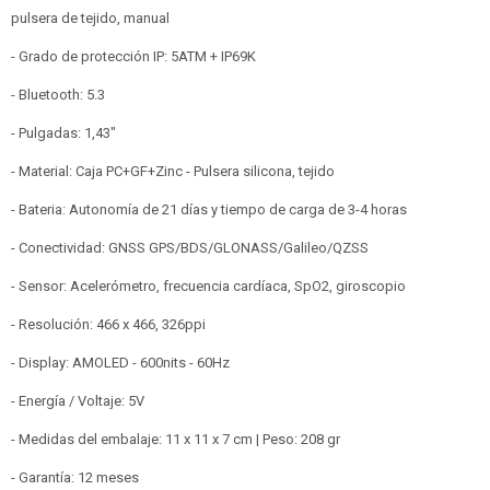
pulsera de tejido, manual
- Grado de protección IP: 5ATM + IP69K
- Bluetooth: 5.3
- Pulgadas: 1,43"
- Material: Caja PC+GF+Zinc - Pulsera silicona, tejido
- Bateria: Autonomía de 21 días y tiempo de carga de 3-4 horas
- Conectividad: GNSS GPS/BDS/GLONASS/Galileo/QZSS
- Sensor: Acelerómetro, frecuencia cardíaca, SpO2, giroscopio
- Resolución: 466 x 466, 326ppi
- Display: AMOLED - 600nits - 60Hz
- Energía / Voltaje: 5V
- Medidas del embalaje: 11 x 11 x 7 cm | Peso: 208 gr
- Garantía: 12 meses