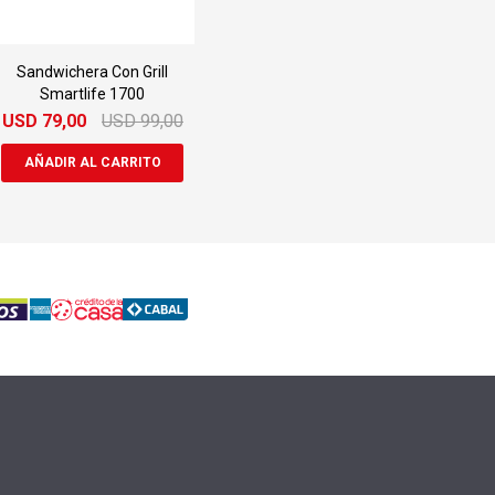
Sandwichera Con Grill
Smartlife 1700
USD
79,00
USD
99,00