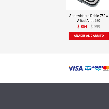
Sandwichera Doble 750w
Allied Al-sd750
$
854
$
999