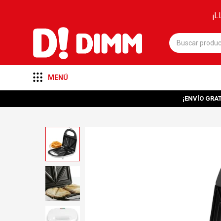
¡L
MENÚ
¡ENVÍO GRAT