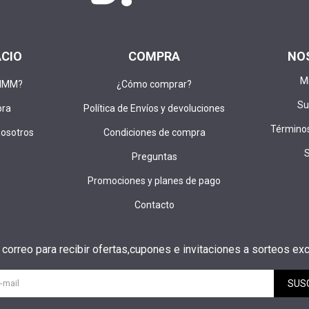
ACIO
COMPRA
NO
M
DIMM?
¿Cómo comprar?
Su
pra
Política de Envíos y devoluciones
Términos
nosotros
Condiciones de compra
Preguntas
Promociones y planes de pago
Contacto
u correo para recibir ofertas,cupones e invitaciones a sorteos exc
SUS