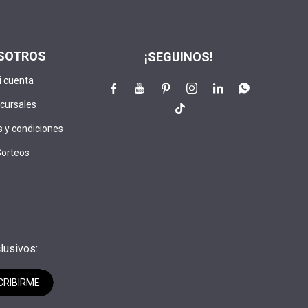
SOTROS
¡SEGUINOS!
i cuenta






cursales

 y condiciones
Sorteos
lusivos:
CRIBIRME