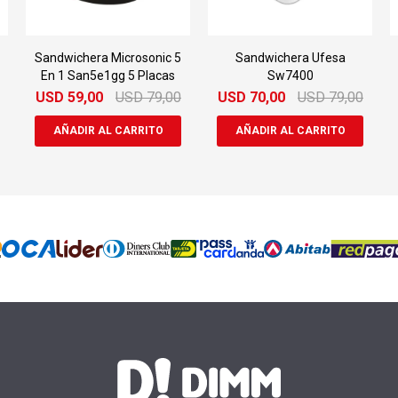
Sandwichera Microsonic 5
Sandwichera Ufesa
En 1 San5e1gg 5 Placas
Sw7400
USD
59,00
USD
79,00
USD
70,00
USD
79,00