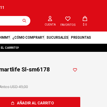
211
$
0
FAVORITOS
DIMM?
¿CÓMO COMPRAR?
SUCURSALES
PREGUNTAS
 EL CARRITO!
martlife Sl-sm6178
USD
49,00
AÑADIR AL CARRITO