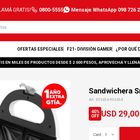
LAMÁ GRATIS!
0800-5555
Mensaje WhatsApp 098 726 
OFERTAS ESPECIALES
F21- DIVISIÓN GAMER
¿POR QUÉ 
IS EN MILES DE PRODUCTOS DESDE $ 2.000 PESOS, APROVECHÁ Y LLENÁ
Sandwichera S
903454-903454
USD
29,00
40
1