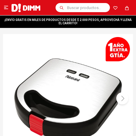

¡ENVÍO GRATIS EN MILES DE PRODUCTOS DESDE $ 2.000 PESOS, APROVECHÁ Y LLENÁ
EL CARRITO!