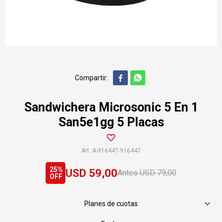


Sandwichera Microsonic 5 En 1
San5e1gg 5 Placas
A-916447-916447
25
USD
59,00
USD
79,00
Planes de cuotas