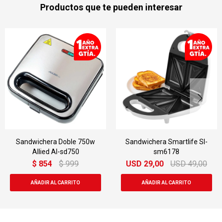
Productos que te pueden interesar
chera Doble 750w
Sandwichera Smartlife Sl-
Sandwic
lied Al-sd750
sm6178
854
$
999
USD
29,00
USD
49,00
USD
7