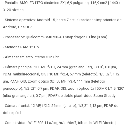
- Pantalla: AMOLED LTPO dinámico 2X | 6,9 pulgadas, 116,9 cm2 | 1440 x
3120 píxeles
- Sistema operativo: Android 15, hasta 7 actualizaciones importantes de
Android, One UI 7
- Procesador: Qualcomm SM8750-AB Snapdragon 8 Elite (3 nm)
- Memoria RAM 12 Gb
- Almacenamiento interno 512 Gbt
- Cámara principal: 200 MP, f/1.7, 24 mm (gran angular), 1/1.3", 0.6 µm,
PDAF multidireccional, OIS | 10 MP, f/2.4, 67 mm (telefoto), 1/3.52", 1.12
µm, PDAF, OIS, zoom óptico 3x | 50 MP, f/3.4, 111 mm (telefoto
periscopio), 1/2.52", 0.7 µm, PDAF, OIS, zoom óptico 5x | 50 MP, f/1.9, 120°
(ultra gran angular), 0.7 µm, PDAF de doble píxel, video Super Steady
- Cámara frontal: 12 MP, f/2.2, 26 mm (ancho), 1/3,2", 1,12 µm, PDAF de
doble píxel
- Conectividad: Wi-Fi 802.11 a/b/g/n/ac/6e/7, tribanda, Wi-Fi Directo |