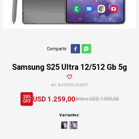


Samsung S25 Ultra 12/512 Gb 5g
A-923935-923937
20
USD
1.259,00
USD
1.590,00
Variantes: