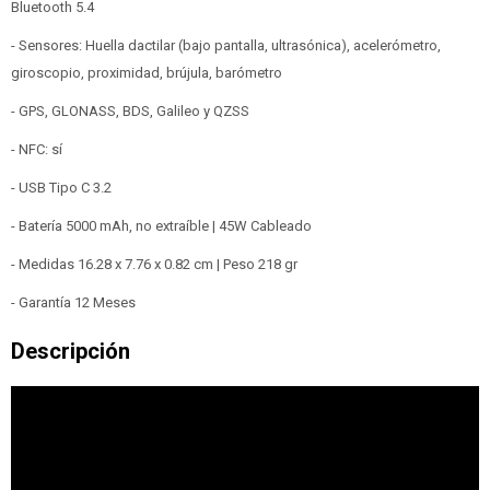
Bluetooth 5.4
- Sensores: Huella dactilar (bajo pantalla, ultrasónica), acelerómetro,
giroscopio, proximidad, brújula, barómetro
- GPS, GLONASS, BDS, Galileo y QZSS
- NFC: sí
- USB Tipo C 3.2
- Batería 5000 mAh, no extraíble | 45W Cableado
- Medidas 16.28 x 7.76 x 0.82 cm | Peso 218 gr
- Garantía 12 Meses