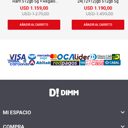
Ram 512gb 5g + Regalo
24(12+12)gb 512gb 5g
Open Box
USD
1.159,00
USD
1.190,00
USD
1.279,00
USD
1.499,00
MI ESPACIO
COMPRA