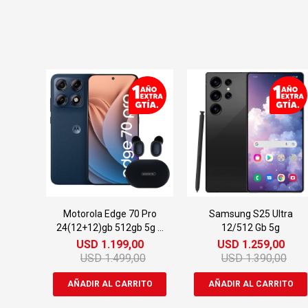
Motorola Edge 70 Pro
Samsung S25 Ultra
24(12+12)gb 512gb 5g +
12/512 Gb 5g
Regalo
USD
1.199,00
USD
1.259,00
USD
1.499,00
USD
1.390,00