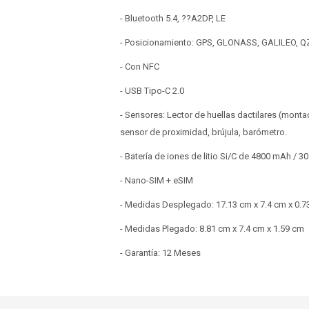
- Bluetooth 5.4, ??A2DP, LE
- Posicionamiento: GPS, GLONASS, GALILEO, 
- Con NFC
- USB Tipo-C 2.0
- Sensores: Lector de huellas dactilares (monta
sensor de proximidad, brújula, barómetro.
- Batería de iones de litio Si/C de 4800 mAh / 
- Nano-SIM + eSIM
- Medidas Desplegado: 17.13 cm x 7.4 cm x 0.7
- Medidas Plegado: 8.81 cm x 7.4 cm x 1.59 cm
- Garantía: 12 Meses