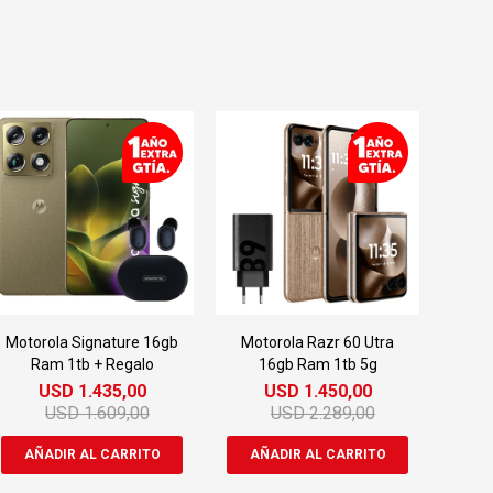
Motorola Signature 16gb
Motorola Razr 60 Utra
Ram 1tb + Regalo
16gb Ram 1tb 5g
USD
1.435,00
USD
1.450,00
USD
1.609,00
USD
2.289,00