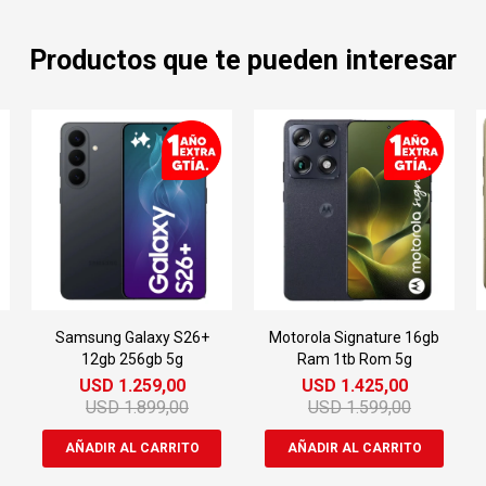
Productos que te pueden interesar
Samsung Galaxy S26+
Motorola Signature 16gb
12gb 256gb 5g
Ram 1tb Rom 5g
USD
1.259,00
USD
1.425,00
USD
1.899,00
USD
1.599,00