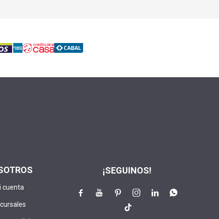
SOTROS
¡SEGUINOS!
i cuenta






cursales
