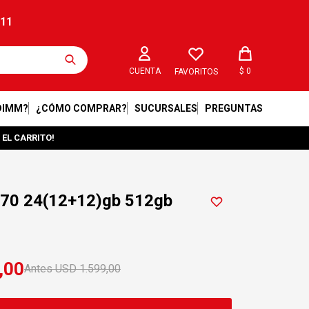
211
$
0
FAVORITOS
DIMM?
¿CÓMO COMPRAR?
SUCURSALES
PREGUNTAS
 EL CARRITO!
 70 24(12+12)gb 512gb
,00
USD
1.599,00