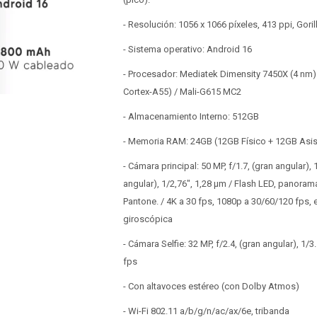
- Resolución: 1056 x 1066 píxeles, 413 ppi, Goril
- Sistema operativo: Android 16
- Procesador: Mediatek Dimensity 7450X (4 nm)
Cortex-A55) / Mali-G615 MC2
- Almacenamiento Interno: 512GB
- Memoria RAM: 24GB (12GB Físico + 12GB Asist
- Cámara principal: 50 MP, f/1.7, (gran angular), 1
angular), 1/2,76", 1,28 µm / Flash LED, panoram
Pantone. / 4K a 30 fps, 1080p a 30/60/120 fps, 
giroscópica
- Cámara Selfie: 32 MP, f/2.4, (gran angular), 1/
fps
- Con altavoces estéreo (con Dolby Atmos)
- Wi-Fi 802.11 a/b/g/n/ac/ax/6e, tribanda