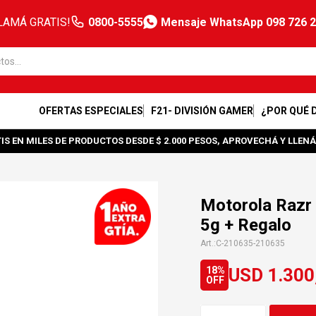
LAMÁ GRATIS!
0800-5555
Mensaje WhatsApp 098 726 
OFERTAS ESPECIALES
F21- DIVISIÓN GAMER
¿POR QUÉ 
IS EN MILES DE PRODUCTOS DESDE $ 2.000 PESOS, APROVECHÁ Y LLENÁ
Motorola Razr
5g + Regalo
C-210635-210635
USD
1.300
18