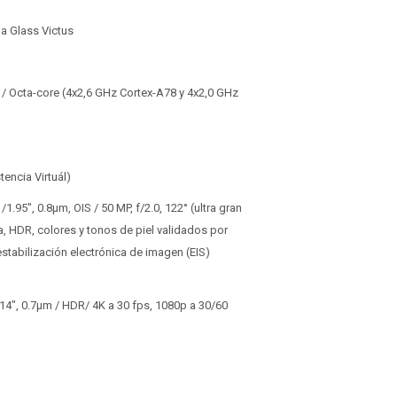
la Glass Victus
 / Octa-core (4x2,6 GHz Cortex-A78 y 4x2,0 GHz
encia Virtuál)
/1.95", 0.8µm, OIS / 50 MP, f/2.0, 122° (ultra gran
a, HDR, colores y tonos de piel validados por
estabilización electrónica de imagen (EIS)
3.14", 0.7µm / HDR/ 4K a 30 fps, 1080p a 30/60