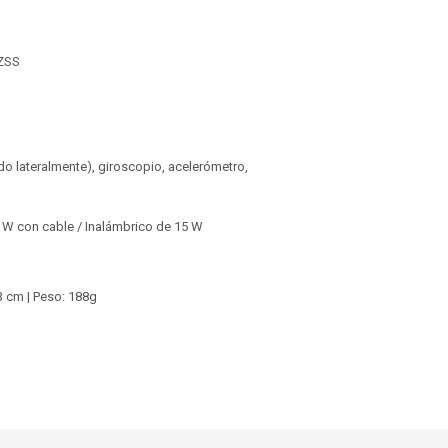
QZSS
do lateralmente), giroscopio, acelerómetro,
30 W con cable / Inalámbrico de 15 W
3 cm | Peso: 188g