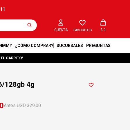
211
$
0
FAVORITOS
DIMM?
¿CÓMO COMPRAR?
SUCURSALES
PREGUNTAS
 EL CARRITO!
6/128gb 4g
0
USD
329,00