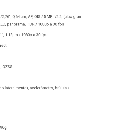
/2,76", 0,64 µm, AF, OIS / 5 MP, f/2.2, (ultra gran
h LED, panorama, HDR / 1080p a 30 fps
3.1", 1.12µm / 1080p a 30 fps
rect
S, QZSS
o lateralmente), acelerómetro, brújula /
190g