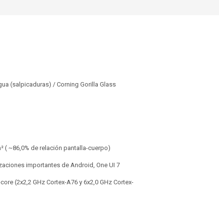
agua (salpicaduras) / Corning Gorilla Glass
m² ( ~86,0% de relación pantalla-cuerpo)
lizaciones importantes de Android, One UI 7
-core (2x2,2 GHz Cortex-A76 y 6x2,0 GHz Cortex-