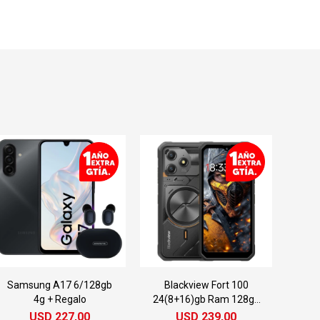
Samsung A17 6/128gb
Blackview Fort 100
4g + Regalo
24(8+16)gb Ram 128gb
4g
USD
227,00
USD
239,00