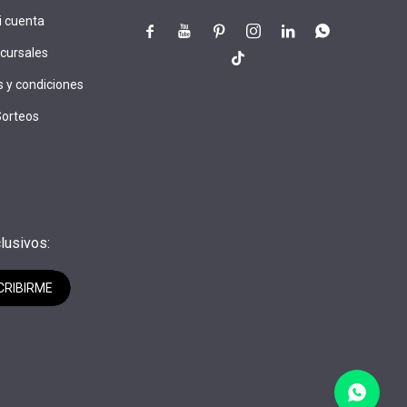
i cuenta






cursales

 y condiciones
Sorteos
lusivos:
CRIBIRME