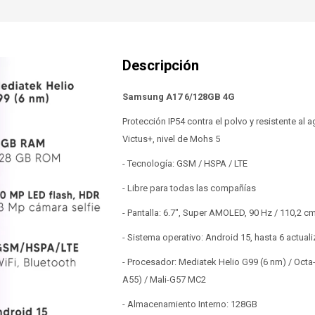
Samsung A17 6/128GB 4G
Protección IP54 contra el polvo y resistente al 
Victus+, nivel de Mohs 5
- Tecnología: GSM / HSPA / LTE
- Libre para todas las compañías
- Pantalla: 6.7", Super AMOLED, 90 Hz / 110,2 c
- Sistema operativo: Android 15, hasta 6 actua
- Procesador: Mediatek Helio G99 (6 nm) / Octa
A55) / Mali-G57 MC2
- Almacenamiento Interno: 128GB