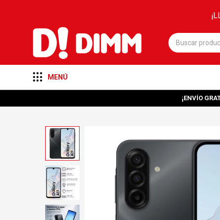
¡L
MENÚ
¡ENVÍO GRAT