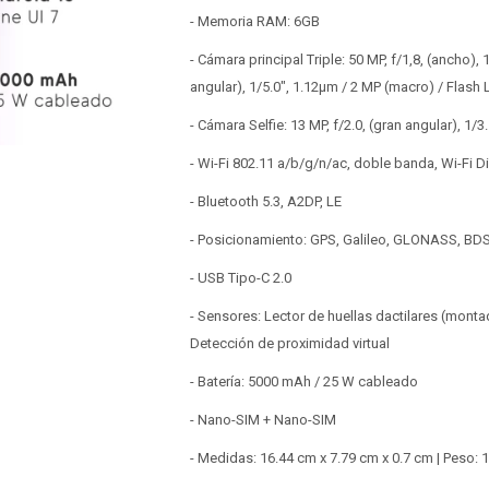
- Memoria RAM: 6GB
- Cámara principal Triple: 50 MP, f/1,8, (ancho), 1
angular), 1/5.0", 1.12µm / 2 MP (macro) / Flas
- Cámara Selfie: 13 MP, f/2.0, (gran angular), 1/
- Wi-Fi 802.11 a/b/g/n/ac, doble banda, Wi-Fi Di
- Bluetooth 5.3, A2DP, LE
- Posicionamiento: GPS, Galileo, GLONASS, BD
- USB Tipo-C 2.0
- Sensores: Lector de huellas dactilares (montad
Detección de proximidad virtual
- Batería: 5000 mAh / 25 W cableado
- Nano-SIM + Nano-SIM
- Medidas: 16.44 cm x 7.79 cm x 0.7 cm | Peso: 