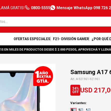
LAMÁ GRATIS!
0800-5555
Mensaje WhatsApp 098 726 
OFERTAS ESPECIALES
F21- DIVISIÓN GAMER
¿POR QUÉ 
IS EN MILES DE PRODUCTOS DESDE $ 2.000 PESOS, APROVECHÁ Y LLENÁ
Samsung A17 
A-921961-921961
USD
217,0
34
Variantes: