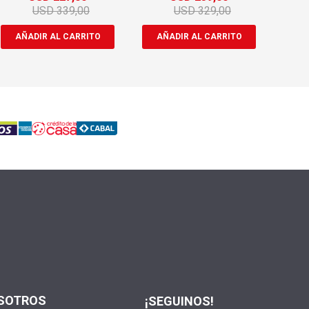
USD
339,00
USD
329,00
SOTROS
¡SEGUINOS!