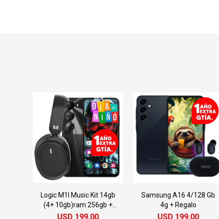
Logic M1l Music Kit 14gb
Samsung A16 4/128 Gb
(4+ 10gb)ram 256gb +
4g + Regalo
Auricular Monster
USD
199,00
USD
199,00